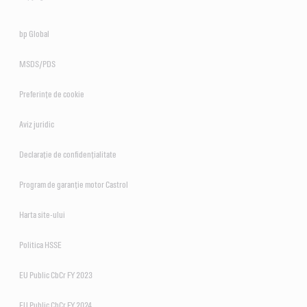
bp Global
MSDS/PDS
Preferințe de cookie
Aviz juridic
Declarație de confidențialitate
Program de garanție motor Castrol
Harta site-ului
Politica HSSE
EU Public CbCr FY 2023
EU Public CbCr FY 2024