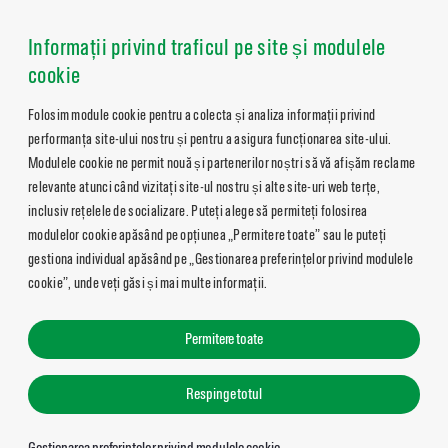
Informații privind traficul pe site și modulele
cookie
Folosim module cookie pentru a colecta și analiza informații privind
performanța site-ului nostru și pentru a asigura funcționarea site-ului.
Modulele cookie ne permit nouă și partenerilor noștri să vă afișăm reclame
relevante atunci când vizitați site-ul nostru și alte site-uri web terțe,
inclusiv rețelele de socializare. Puteți alege să permiteți folosirea
modulelor cookie apăsând pe opțiunea „Permitere toate” sau le puteți
gestiona individual apăsând pe „Gestionarea preferințelor privind modulele
cookie”, unde veți găsi și mai multe informații.
Permitere toate
Respinge totul
Gestionarea preferințelor privind modulele cookie