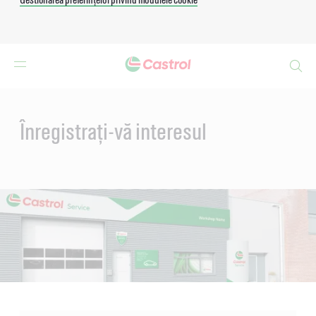
Search
Main
Content
Înregistrați-vă interesul