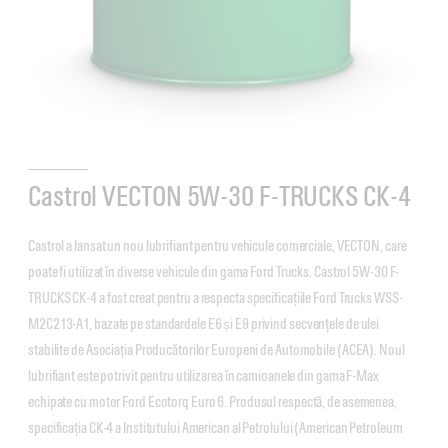
Castrol VECTON 5W-30 F-TRUCKS CK-4
Castrol a lansat un nou lubrifiant pentru vehicule comerciale, VECTON, care
poate fi utilizat în diverse vehicule din gama Ford Trucks. Castrol 5W-30 F-
TRUCKS CK-4 a fost creat pentru a respecta specificațiile Ford Trucks WSS-
M2C213-A1, bazate pe standardele E6 și E9 privind secvențele de ulei
stabilite de Asociația Producătorilor Europeni de Automobile (ACEA). Noul
lubrifiant este potrivit pentru utilizarea în camioanele din gama F-Max
echipate cu motor Ford Ecotorq Euro 6. Produsul respectă, de asemenea,
specificația CK-4 a Institutului American al Petrolului (American Petroleum