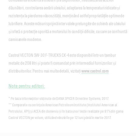
dăunători, controlarea aerării uleiului, adaptarea la temperaturi ridicate și
rezistența la pierderea vâscozității, menținând astfel proprietățile optime de
lubrifiere. Aceste măsuri sprijină intervalele prelungite de schimb ale uleiului
și oferă o protecție sporită a motorului în condiții dificile, cu care se confruntă
camioanele moderne.
Castrol VECTON 5W-30 F-TRUCKS CK-4 este disponibil într-un tambur
metalic de 208 litri și poate fi comandat prin intermediul furnizorilor și
distribuitorilor. Pentru mai multe detalii, vizitați
www.castrol.com
Note pentru editori:
* Pe baza informațiilor obținute de DANA SPICER Driveline Systems, 2017.
** Comparativ cu cerințele American Petroleum Institute (Institutul American al
Petrolului, API) și ACEA din domeniu și în baza unor teste realizate pe 81% din gama
Castrol VECTON pe volum, utilizând vânzările pe 12 luni până în martie 2017.