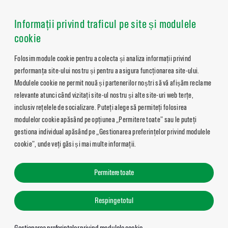
Informații privind traficul pe site și modulele
cookie
Folosim module cookie pentru a colecta și analiza informații privind
performanța site-ului nostru și pentru a asigura funcționarea site-ului.
Modulele cookie ne permit nouă și partenerilor noștri să vă afișăm reclame
relevante atunci când vizitați site-ul nostru și alte site-uri web terțe,
inclusiv rețelele de socializare. Puteți alege să permiteți folosirea
modulelor cookie apăsând pe opțiunea „Permitere toate” sau le puteți
gestiona individual apăsând pe „Gestionarea preferințelor privind modulele
cookie”, unde veți găsi și mai multe informații.
Permitere toate
Respinge totul
Gestionarea preferințelor privind modulele cookie