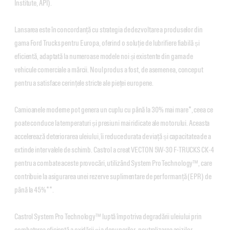
Institute, API).
Lansarea este în concordanță cu strategia de dezvoltare a produselor din
gama Ford Trucks pentru Europa, oferind o soluție de lubrifiere fiabilă și
eficientă, adaptată la numeroase modele noi și existente din gama de
vehicule comerciale a mărcii. Noul produs a fost, de asemenea, conceput
pentru a satisface cerințele stricte ale pieței europene.
Camioanele moderne pot genera un cuplu cu până la 30% mai mare*, ceea ce
poate conduce la temperaturi și presiuni mai ridicate ale motorului. Aceasta
accelerează deteriorarea uleiului, îi reduce durata de viață și capacitatea de a
extinde intervalele de schimb. Castrol a creat VECTON 5W-30 F-TRUCKS CK-4
pentru a combate aceste provocări, utilizând System Pro Technology™, care
contribuie la asigurarea unei rezerve suplimentare de performanță (EPR) de
până la 45%**.
Castrol System Pro Technology™ luptă împotriva degradării uleiului prin
combaterea eficientă a oxidării și a depunerilor, neutralizarea acizilor