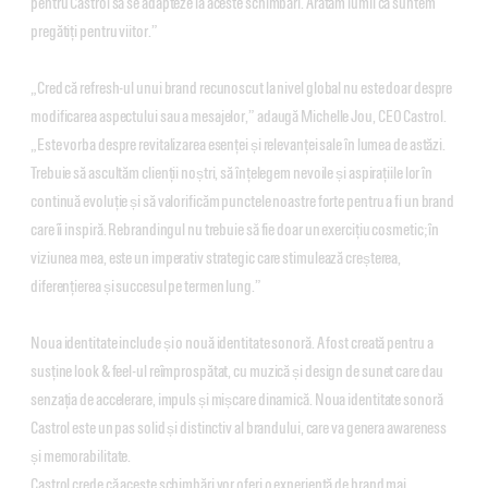
pentru Castrol să se adapteze la aceste schimbări. Arătăm lumii că suntem
pregătiți pentru viitor.”
„Cred că refresh-ul unui brand recunoscut la nivel global nu este doar despre
modificarea aspectului sau a mesajelor,” adaugă Michelle Jou, CEO Castrol.
„Este vorba despre revitalizarea esenței și relevanței sale în lumea de astăzi.
Trebuie să ascultăm clienții noștri, să înțelegem nevoile și aspirațiile lor în
continuă evoluție și să valorificăm punctele noastre forte pentru a fi un brand
care îi inspiră. Rebrandingul nu trebuie să fie doar un exercițiu cosmetic; în
viziunea mea, este un imperativ strategic care stimulează creșterea,
diferențierea și succesul pe termen lung.”
Noua identitate include și o nouă identitate sonoră. A fost creată pentru a
susține look & feel-ul reîmprospătat, cu muzică și design de sunet care dau
senzația de accelerare, impuls și mișcare dinamică. Noua identitate sonoră
Castrol este un pas solid și distinctiv al brandului, care va genera awareness
și memorabilitate.
Castrol crede că aceste schimbări vor oferi o experiență de brand mai