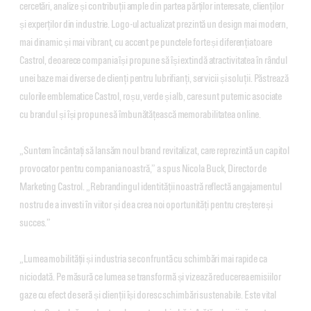
cercetări, analize și contribuții ample din partea părților interesate, clienților
și experților din industrie. Logo-ul actualizat prezintă un design mai modern,
mai dinamic și mai vibrant, cu accent pe punctele forte și diferențiatoare
Castrol, deoarece compania își propune să își extindă atractivitatea în rândul
unei baze mai diverse de clienți pentru lubrifianți, servicii și soluții. Păstrează
culorile emblematice Castrol, roșu, verde și alb, care sunt puternic asociate
cu brandul și își propune să îmbunătățească memorabilitatea online.
„Suntem încântați să lansăm noul brand revitalizat, care reprezintă un capitol
provocator pentru compania noastră,” a spus Nicola Buck, Director de
Marketing Castrol. „Rebrandingul identității noastră reflectă angajamentul
nostru de a investi în viitor și de a crea noi oportunități pentru creștere și
succes.”
„Lumea mobilității și industria se confruntă cu schimbări mai rapide ca
niciodată. Pe măsură ce lumea se transformă și vizează reducerea emisiilor
gaze cu efect de seră și clienții își doresc schimbări sustenabile. Este vital