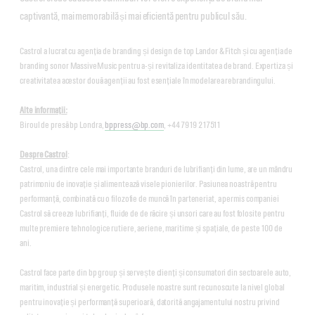
captivantă, mai memorabilă și mai eficientă pentru publicul său.
Castrol a lucrat cu agenția de branding și design de top Landor & Fitch și cu agenția de
branding sonor MassiveMusic pentru a-și revitaliza identitatea de brand. Expertiza și
creativitatea acestor două agenții au fost esențiale în modelarea rebrandingului.
Alte informații:
Biroul de presă bp Londra,
bppress@bp.com
, +44 7919 217511
Despre Castrol
:
Castrol, una dintre cele mai importante branduri de lubrifianți din lume, are un mândru
patrimoniu de inovație și alimentează visele pionierilor. Pasiunea noastră pentru
performanță, combinată cu o filozofie de muncă în parteneriat, a permis companiei
Castrol să creeze lubrifianți, fluide de de răcire și unsori care au fost folosite pentru
multe premiere tehnologice rutiere, aeriene, maritime și spațiale, de peste 100 de
ani.
Castrol face parte din bp group și servește clienți și consumatori din sectoarele auto,
maritim, industrial și energetic. Produsele noastre sunt recunoscute la nivel global
pentru inovație și performanță superioară, datorită angajamentului nostru privind