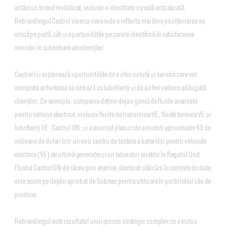
astăzi un brand revitalizat, inclusiv o identitate vizuală actualizată.
Rebrandingul Castrol vine ca nevoie de a reflecta mai bine poziționarea sa,
unică pe piață, cât și oportunitățile pe care le identifică în satisfacerea
nevoilor în schimbare ale clienților.
Castrol își explorează oportunitățile de a oferi soluții și servicii care vor
completa activitatea sa de bază cu lubrifianți și de a oferi valoare adăugată
clienților. De exemplu, compania deține deja o gamă de fluide avansate
pentru vehicul electrice, inclusiv fluide de transmisie VE, fluide termice VE și
lubrifianți VE - Castrol ON; și a anunțat planuri de a investi aproximativ 60 de
milioane de dolari într-un nou centru de testare a bateriilor pentru vehicule
electrice (VE) de ultimă generație și un laborator analitic în Regatul Unit.
Fluidul Castrol ON de răcire prin imersie, destinat utilizării în centrele de date,
este acum pe deplin aprobat de Submer pentru utilizare în portofoliul său de
produse.
Rebrandingul este rezultatul unui proces strategic complex ce a inclus