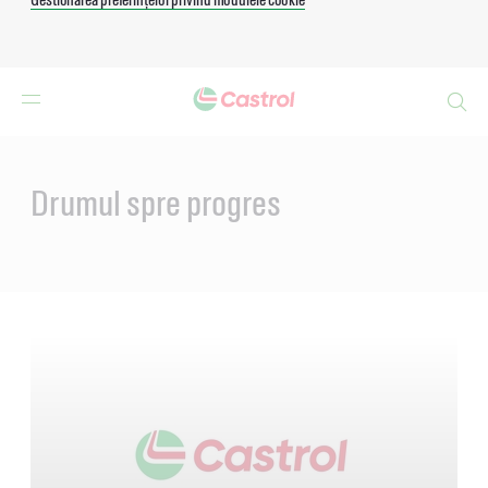
Search
Main
Content
Drumul spre progres