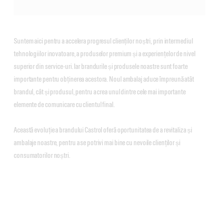
Suntem aici pentru a accelera progresul clienților noștri, prin intermediul
tehnologiilor inovatoare, a produselor premium și a experiențelor de nivel
superior din service-uri. Iar brandurile și produsele noastre sunt foarte
importante pentru obținerea acestora. Noul ambalaj aduce împreună atât
brandul, cât și produsul, pentru a crea unul dintre cele mai importante
elemente de comunicare cu clientul final.
Această evoluție a brandului Castrol oferă oportunitatea de a revitaliza și
ambalaje noastre, pentru a se potrivi mai bine cu nevoile clienților și
consumatorilor noștri.