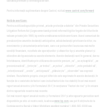
calitatea premium și tehnologia de vârf.
Pentru informații suplimentare despre Castrol, vizitați
www.castrol.com/forward
Notă de avertizare:
Pentru a utiliza dispozițiile privind „aria de protecție a datelor” din Private Securities
Litigation Reform Act (Legea americană privind reforma litigiilor legate de titlurile de
valoare private) din 1995, bp emite următoarea notă de avertizare. Acest comunicat de
presă conține anumite declarații anticipative, adică declarații privitoare la viitor, nu
evenimente și circumstanțe anterioare, care s-ar putea referi la una sau mai multe
condiții financiare, rezultate ale operațiunilor și afacerilor bp și anumite planuri și
obiective ale bp asociate cu aceste elemente. Aceste declarații sunt în general, dar nu
întotdeauna, identificate prin utilizarea de cuvinte precum „va”, „se așteaptă la”, „se
preconizează că”, „țintește”, „ar trebui”, „ar putea”, „obiectiv”, „este probabil să”,
„intenționează”, „crede”, „anticipează”, „plănuiește”, „observăm” sau expresii
similare. Rezultatele propriu-zise pot diferi de cele exprimate în aceste declarații, în
funcție de o varietate de factori care includ factorii de risc stabiliți în cel mai recent
raport anual al nostru și în Formularul 20-F, în secțiunea "Factori de risc" și în oricare
dintre rapoartele noastre mai recente.
Cel mai recent raport anual al nostru și Formularul 20-F și alte rapoarte periodice sunt
disponibile pe site-ul nostru web, la adresa
www.bp.com
, sau pot fi obținute de la
Comisia pentru Bursă și Valori Mobiliare apelând numărul 1-800-SEC-0330 sau