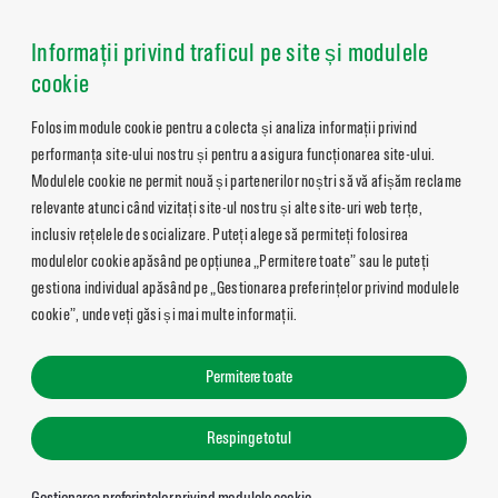
Informații privind traficul pe site și modulele
cookie
Folosim module cookie pentru a colecta și analiza informații privind
performanța site-ului nostru și pentru a asigura funcționarea site-ului.
Modulele cookie ne permit nouă și partenerilor noștri să vă afișăm reclame
relevante atunci când vizitați site-ul nostru și alte site-uri web terțe,
inclusiv rețelele de socializare. Puteți alege să permiteți folosirea
modulelor cookie apăsând pe opțiunea „Permitere toate” sau le puteți
gestiona individual apăsând pe „Gestionarea preferințelor privind modulele
cookie”, unde veți găsi și mai multe informații.
Permitere toate
Respinge totul
Gestionarea preferințelor privind modulele cookie