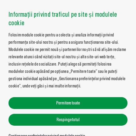
Informații privind traficul pe site și modulele
cookie
Folosim module cookie pentru a colecta și analiza informații privind
performanța site-ului nostru și pentru a asigura funcționarea site-ului.
Modulele cookie ne permit nouă și partenerilor noștri să vă afișăm reclame
relevante atunci când vizitați site-ul nostru și alte site-uri web terțe,
inclusiv rețelele de socializare. Puteți alege să permiteți folosirea
modulelor cookie apăsând pe opțiunea „Permitere toate” sau le puteți
gestiona individual apăsând pe „Gestionarea preferințelor privind modulele
cookie”, unde veți găsi și mai multe informații.
Permitere toate
Respinge totul
Gestionarea preferințelor privind modulele cookie