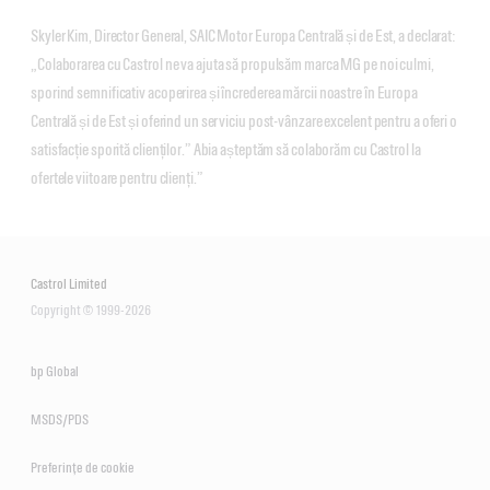
Skyler Kim, Director General, SAIC Motor Europa Centrală și de Est, a declarat:
„Colaborarea cu Castrol ne va ajuta să propulsăm marca MG pe noi culmi,
sporind semnificativ acoperirea și încrederea mărcii noastre în Europa
Centrală și de Est și oferind un serviciu post-vânzare excelent pentru a oferi o
satisfacție sporită clienților.” Abia așteptăm să colaborăm cu Castrol la
ofertele viitoare pentru clienți.”
Castrol Limited
Copyright © 1999-2026
bp Global
MSDS/PDS
Preferințe de cookie