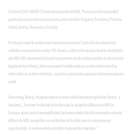
Castrol EDGE 0W20 C5 este recomandat de MG. Produsul va fi disponibil
pentru posesorii de mașini pentru prima dată în Ungaria, România, Polonia,
Cehia, Grecia, Slovacia și Croația.
Produsul creat în colaborare reunește expertiza Castrol în lubrifianții de
calitate superioară de peste 125 de ani și eforturile de pionierat în mobilitate
ale MG. MG recomandă Castrol ca partener de încredere pentru toate nevoile
legate de lubrifianți, de la motoarele tradiționale cu combustie internă la
vehiculele cu baterii electrice, și pentru produsele auxiliare destinate acestor
piețe.
Baozheng Wang, Vicepreședinte al dezvoltării afacerilor globale Castrol, a
declarat: „Suntem încântați să ne lansăm în această călătorie cu MG în
Europa, acest acord exemplificând puterea colaborării în crearea de valoare.”
Alături de MG, așteptăm cu nerăbdare să lucrăm pentru a accesa noi
oportunități, în vederea îmbunătățirii experienței clienților.”