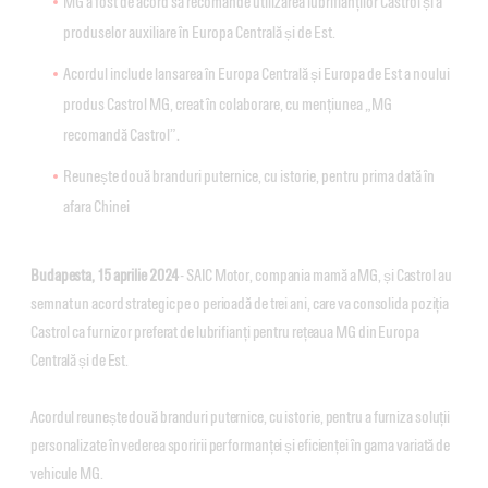
MG a fost de acord să recomande utilizarea lubrifianților Castrol și a
produselor auxiliare în Europa Centrală și de Est.
Acordul include lansarea în Europa Centrală și Europa de Est a noului
produs Castrol MG, creat în colaborare, cu mențiunea „MG
recomandă Castrol”.
Reunește două branduri puternice, cu istorie, pentru prima dată în
afara Chinei
Budapesta, 15 aprilie 2024
- SAIC Motor, compania mamă a MG, și Castrol au
semnat un acord strategic pe o perioadă de trei ani, care va consolida poziția
Castrol ca furnizor preferat de lubrifianți pentru rețeaua MG din Europa
Centrală și de Est.
Acordul reunește două branduri puternice, cu istorie, pentru a furniza soluții
personalizate în vederea sporirii performanței și eficienței în gama variată de
vehicule MG.