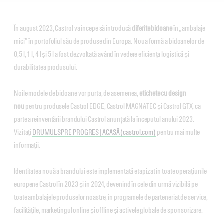
În august 2023, Castrol va începe să introducă
diferite bidoane
în „ambalaje
mici” în portofoliul său de produse din Europa. Noua formă a bidoanelor de
0,5 l, 1 l, 4 l și 5 l a fost dezvoltată având în vedere eficiența logistică și
durabilitatea produsului.
Noile modele de bidoane vor purta, de asemenea,
etichete cu design
nou
pentru produsele Castrol EDGE, Castrol MAGNATEC și Castrol GTX, ca
parte a reinventării brandului Castrol anunțată la începutul anului 2023.
Vizitați
DRUMUL SPRE PROGRES | ACASĂ (castrol.com)
pentru mai multe
informații.
Identitatea nouă a brandului este implementată etapizat în toate operațiunile
europene Castrol în 2023 și în 2024, devenind în cele din urmă vizibilă pe
toate ambalajele produselor noastre, în programele de parteneriat de service,
facilitățile, marketingul online și offline și activele globale de sponsorizare.