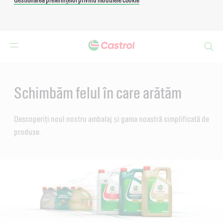
Search
Main
Content
Schimbăm felul în care arătăm
Descoperiți noul nostru ambalaj și gama noastră simplificată de
produse.