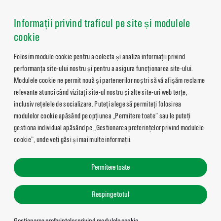
Informații privind traficul pe site și modulele
cookie
Folosim module cookie pentru a colecta și analiza informații privind
performanța site-ului nostru și pentru a asigura funcționarea site-ului.
Modulele cookie ne permit nouă și partenerilor noștri să vă afișăm reclame
relevante atunci când vizitați site-ul nostru și alte site-uri web terțe,
inclusiv rețelele de socializare. Puteți alege să permiteți folosirea
modulelor cookie apăsând pe opțiunea „Permitere toate” sau le puteți
gestiona individual apăsând pe „Gestionarea preferințelor privind modulele
cookie”, unde veți găsi și mai multe informații.
Permitere toate
Respinge totul
Gestionarea preferințelor privind modulele cookie