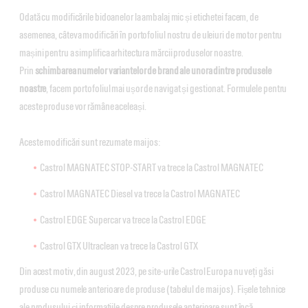
Odată cu modificările bidoanelor la ambalaj mic și etichetei facem, de
asemenea, câteva modificări în portofoliul nostru de uleiuri de motor pentru
mașini pentru a simplifica arhitectura mărcii produselor noastre.
Prin
schimbarea numelor variantelor de brand ale unora dintre produsele
noastre
, facem portofoliul mai ușor de navigat și gestionat. Formulele pentru
aceste produse vor rămâne aceleași.
Aceste modificări sunt rezumate mai jos:
Castrol MAGNATEC STOP-START va trece la Castrol MAGNATEC
Castrol MAGNATEC Diesel va trece la Castrol MAGNATEC
Castrol EDGE Supercar va trece la Castrol EDGE
Castrol GTX Ultraclean va trece la Castrol GTX
Din acest motiv, din august 2023, pe site-urile Castrol Europa nu veți găsi
produse cu numele anterioare de produse (tabelul de mai jos). Fișele tehnice
ale produsului și informațiile despre produsele anterioare sunt încă