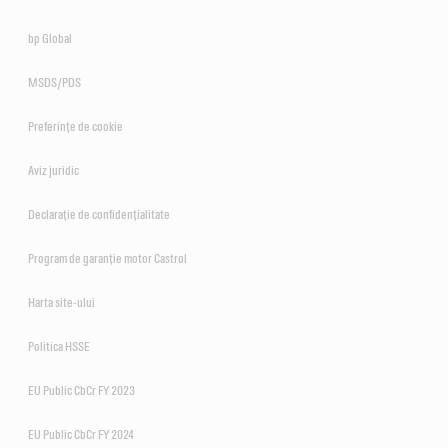
bp Global
MSDS/PDS
Preferințe de cookie
Aviz juridic
Declarație de confidențialitate
Program de garanție motor Castrol
Harta site-ului
Politica HSSE
EU Public CbCr FY 2023
EU Public CbCr FY 2024