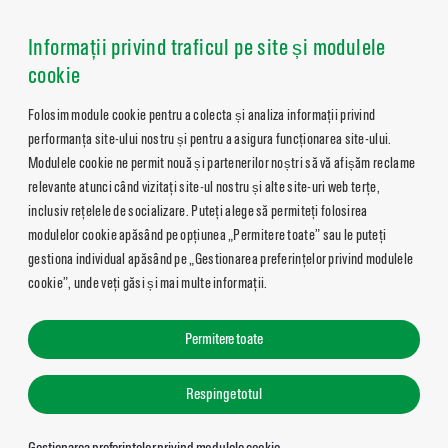
Informații privind traficul pe site și modulele
cookie
Folosim module cookie pentru a colecta și analiza informații privind
performanța site-ului nostru și pentru a asigura funcționarea site-ului.
Modulele cookie ne permit nouă și partenerilor noștri să vă afișăm reclame
relevante atunci când vizitați site-ul nostru și alte site-uri web terțe,
inclusiv rețelele de socializare. Puteți alege să permiteți folosirea
modulelor cookie apăsând pe opțiunea „Permitere toate” sau le puteți
gestiona individual apăsând pe „Gestionarea preferințelor privind modulele
cookie”, unde veți găsi și mai multe informații.
Permitere toate
Respinge totul
Gestionarea preferințelor privind modulele cookie