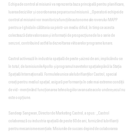
Echipa de control al misiunii va reprezenta baza principală pentru planificare,
luarea deciziilor și coordonarea pe parcursul misiunii. „Operatorii echipei de
control al misiunii vor monitoriza funcțiile autonome ale roverului MAPP
pentru a-l ghida în călătoria sa printr-un mediu dificil, în timp ce acesta
colectează date valoroase și informații de prospecțiune de la o serie de
senzori, contribuind astfel la dezvoltarea viitoarelor programe lunare.
Castrol activează în industria spațială de peste șaizeci de ani, implicându-se
în totul, de la misiunile Apollo și programul navetelor spațiale până la Stația
Spațială Internațională. Formulele unice ale lubrifianților Castrol, special
creați pentru mediul spațial, asigură performanța în cele mai extreme condiții
de vid – menținând funcționarea tehnologiilor avansate acolo unde eșecul nu
este o opțiune.
Sandeep Sangwan, Director de Marketing Castrol, a spus: „Castrol
colaborează cu industria spațială de peste 60 de ani, furnizând lubrifianți
pentru mecanisme esențiale. Misiunile de succes depind de colaborarea