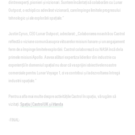
dintre experți, pionieri și vizionari. Suntem încântați să colaborăm cu Lunar
Outpost, o echipă cu adevărat vizionară, care împinge limitele progresului
tehnologic și ale explorării spațiale.”
Justin Cyrus, CEO Lunar Outpost, a declarat: „Colaborarea noastră cu Castrol
reflectă o viziune comună asupra viitoarelor misiuni lunare și un angajament
ferm de a împinge limitele explorării. Castrol colaborează cu NASA încă de la
primele misiuni Apollo. A avea alături expertiza liderilor din industrie cu
experiență în domeniul spațial nu doar că va sprijini obiectivele noastre
comerciale pentru Lunar Voyage 1, ci va contribui și la dezvoltarea întregii
industrii spațiale.”
Pentru a afla mai multe despre activitățile Castrol în spațiu, vă rugăm să
vizitați:
Spațiu | Castrol UK și Irlanda
-FINAL-