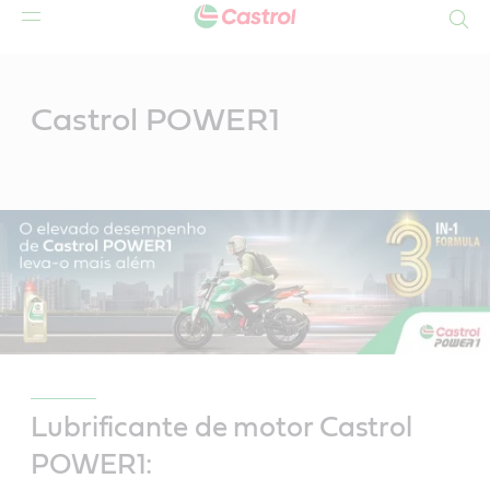
Search
Main
Content
Castrol POWER1
Lubrificante de motor Castrol
POWER1: