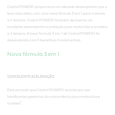
Castrol POWER1
proporciona um elevado desempenho que o
leva mais além, com uma nova fórmula 3 em 1 para motores
a 4 tempos. Castrol POWER1 também apresenta um
excelente desempenho e proteção para motociclos e scooters
a 2 tempos. A nova fórmula 3 em 1 de Castrol POWER1 foi
desenvolvida com 3 benefícios fundamentais.
Nova fórmula 3 em 1
1) EXCELENTE ACELERAÇÃO
Está provado que Castrol POWER1 se antecipa aos
lubrificantes genéricos da concorrência para motociclos e
1
scooters
.