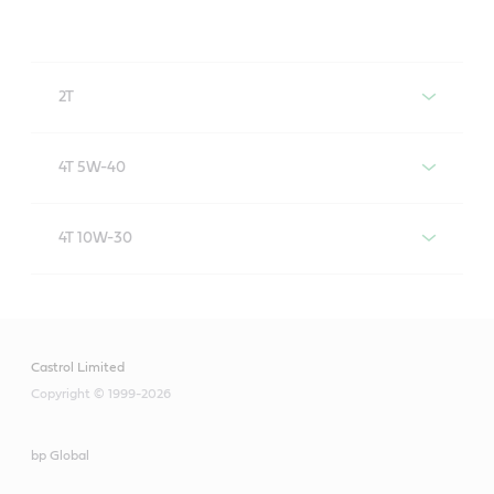
2T
Castrol POWER1 Scooter 2T
4T 5W-40
Especificações/limites da indústria
Castrol POWER1 Scooter 4T 5W-40
4T 10W-30
API TC
Especificações/limites da indústria
Castrol POWER1 Scooter 4T 10W-30
ISO-L-EGD
API SL
JASO FD
Especificações/limites da indústria
JASO MA-2
Castrol Limited
Copyright © 1999-2026
API SN
Especificações/limites da indústria
Recursos úteis
JASO MA-2
Recursos úteis
bp Global
API SN
Ficha de dados do produto