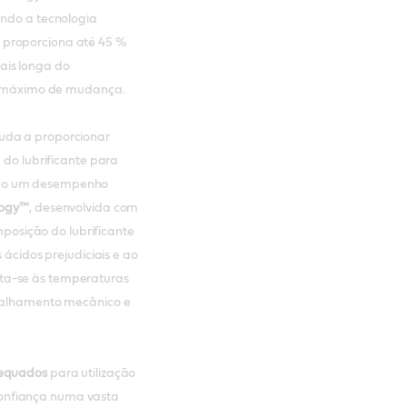
ando a tecnologia
 proporciona até 45 %
ais longa do
alo máximo de mudança.
uda a proporcionar
 do lubrificante para
ndo um desempenho
logy™
, desenvolvida com
osição do lubrificante
 ácidos prejudiciais e ao
a-se às temperaturas
isalhamento mecânico e
dequados
para utilização
onfiança numa vasta