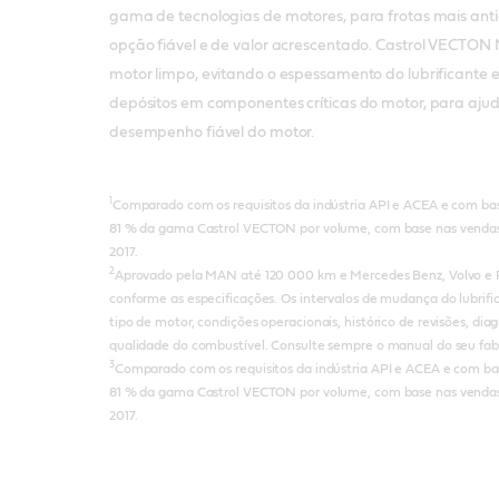
gama de tecnologias de motores, para frotas mais an
opção fiável e de valor acrescentado. Castrol VECTON 
motor limpo, evitando o espessamento do lubrificante
depósitos em componentes críticas do motor, para aju
desempenho fiável do motor.
1
Comparado com os requisitos da indústria API e ACEA e com b
81 % da gama Castrol VECTON por volume, com base nas vendas
2017.
2
Aprovado pela MAN até 120 000 km e Mercedes Benz, Volvo e 
conforme as especificações. Os intervalos de mudança do lubrif
tipo de motor, condições operacionais, histórico de revisões, dia
qualidade do combustível. Consulte sempre o manual do seu fab
3
Comparado com os requisitos da indústria API e ACEA e com b
81 % da gama Castrol VECTON por volume, com base nas vendas
2017.