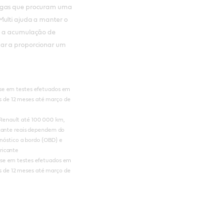
tigas que procuram uma
Multi ajuda a manter o
 e a acumulação de
dar a proporcionar um
ase em testes efetuados em
 de 12 meses até março de
Renault até 100 000 km,
icante reais dependem do
gnóstico a bordo (OBD) e
ricante
ase em testes efetuados em
 de 12 meses até março de