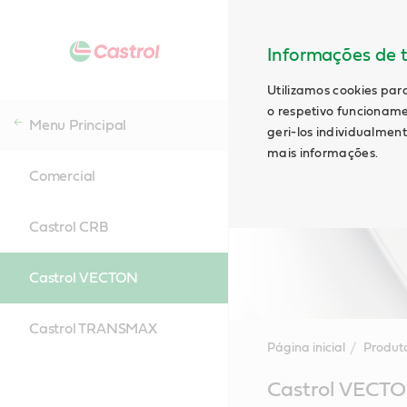
Informações de t
Utilizamos cookies par
o respetivo funcioname
Menu Principal
geri-los individualmen
mais informações.
Comercial
Castrol CRB
Castrol VECTON
Castrol TRANSMAX
Página inicial
Produt
Main
Castrol VECT
Content