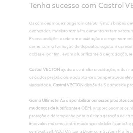
Tenha sucesso com Castrol 
Os camiões modernos geram até 30 % mais binário dev
avançadas, mas isto também aumenta as temperaturas
Essas condições aceleram a oxidação e o espessamento 
aumentam a formação de depósitos, esgotam as reserv
acidez e, por fim, levam o lubrificante à degradação, red
Castrol VECTON
ajuda a controlar a oxidação, reduzir o
os ácidos prejudiciais e adapta-se a temperaturas ele
viscosidade.
Castrol VECTON
dispõe de 3 gamas de pro
Gama Ultimate: Ao disponibilizar os nossos produtos co
mudanças de lubrificante e OEM
, proporcionamos os n
proteção e desempenho para a última geração de cam
intervalos máximos entre mudanças de lubrificante3 
combustível1. VECTON Long Drain com System Pro Tech