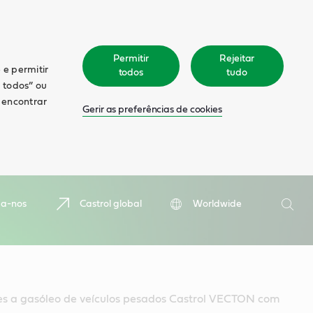
Permitir
Rejeitar
 e permitir
todos
tudo
r todos” ou
á encontrar
Gerir as preferências de cookies
Pesquis
ga-nos
Castrol global
Worldwide
Pesqu
s a gasóleo de veículos pesados Castrol VECTON com