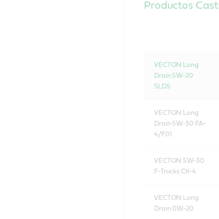
Productos Cas
VECTON Long
Drain 5W-20
SLD5
VECTON Long
Drain 5W-30 FA-
4/F01
VECTON 5W-30
F-Trucks CK-4
VECTON Long
Drain 0W-20