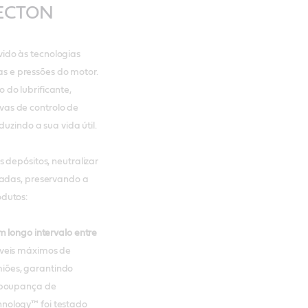
VECTON
ido às tecnologias
 e pressões do motor.
do lubrificante,
as de controlo de
uzindo a sua vida útil.
s depósitos, neutralizar
vadas, preservando a
dutos:
m longo intervalo entre
íveis máximos de
iões, garantindo
e poupança de
nology™ foi testado