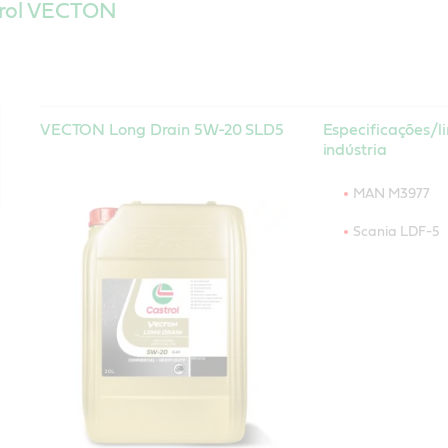
trol VECTON
VECTON Long Drain 5W-20 SLD5
Especificações/l
indústria
MAN M3977
Scania LDF-5