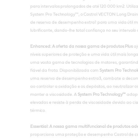
para intervalos prolongados de até 120 000 km2. Utiliz
System Pro Technology™, o Castrol VECTON Long Drain
de reserva de desempenho extra1 para uma vida útil m
lubrificante, dando-lhe total confiança no seu interv
Enhanced: A oferta da nossa gama de produtos Plus
aj
níveis superiores de proteção e uma vida útil mais longa
uma vasta gama de tecnologias de motores, garanti
fiável da frota. Disponibilizada com
System Pro Techno
uma reserva de desempenho extra3, combate a decomp
ao controlar a oxidação e os depósitos, ao neutralizar os
manter a viscosidade. A
System Pro Technology™
adapt
elevadas e resiste à perda de viscosidade devido ao c
térmico.
Essential: A nossa gama multifuncional de produtos a
proporciona uma proteção e desempenho Castrol de c