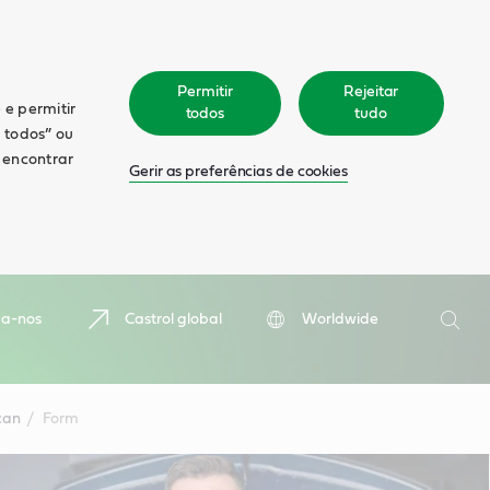
Permitir
Rejeitar
 e permitir
todos
tudo
r todos” ou
á encontrar
Gerir as preferências de cookies
Pesquis
ga-nos
Castrol global
Worldwide
Pesqu
can
Form