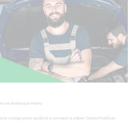
eu os dados que inseriu.
cto consigo para ajudá-lo a começar a utilizar Castrol FastScan