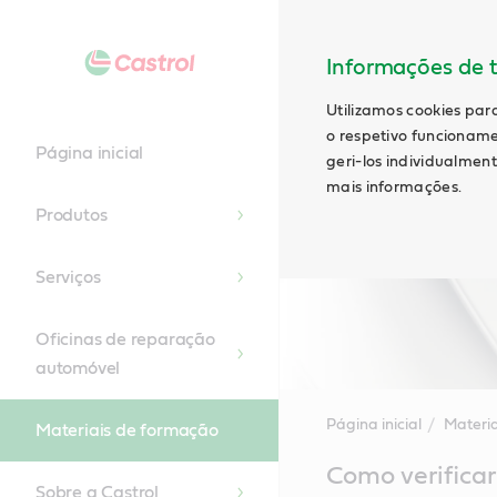
Informações de t
Utilizamos cookies par
o respetivo funcioname
Página inicial
geri-los individualmen
mais informações.
Produtos
Serviços
Oficinas de reparação
automóvel
Página inicial
Materi
Materiais de formação
Main
Como verificar
Content
Sobre a Castrol