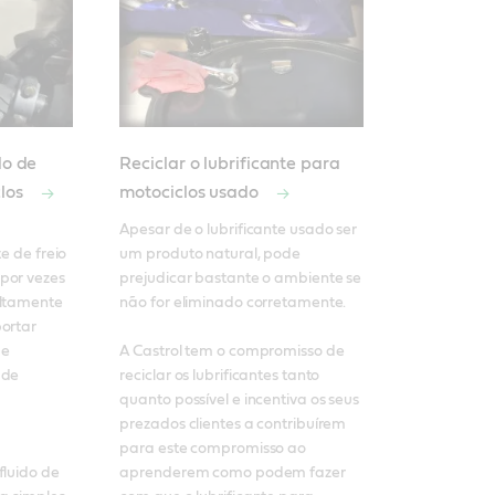
do de
Reciclar o lubrificante para
clos
motociclos usado
Apesar de o lubrificante usado ser 
e de freio 
um produto natural, pode 
por vezes 
prejudicar bastante o ambiente se 
ltamente 
não for eliminado corretamente. 

ortar 
e 
A Castrol tem o compromisso de 
de 
reciclar os lubrificantes tanto 
quanto possível e incentiva os seus 
prezados clientes a contribuírem 
para este compromisso ao 
luido de 
aprenderem como podem fazer 