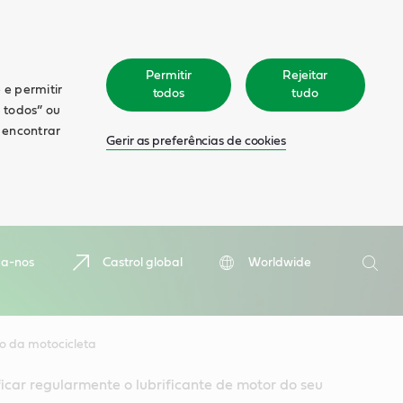
Permitir
Rejeitar
 e permitir
todos
tudo
r todos” ou
á encontrar
Gerir as preferências de cookies
Pesquis
ga-nos
Castrol global
Worldwide
Pesqu
eo da motocicleta
ficar regularmente o lubrificante de motor do seu