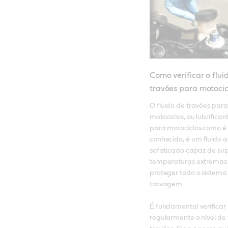
Como verificar o flui
travões para motoci
O fluido de travões para 
motociclos, ou lubrificant
para motociclos como é 
conhecido, é um fluido a
sofisticado capaz de sup
temperaturas extremas 
proteger todo o sistema 
travagem. 

É fundamental verificar 
regularmente o nível de f