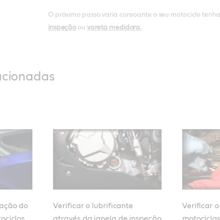
O próximo passo varia consoante o seu motociclo ten
inspeção
ou
vareta medidora.
acionadas
cação do
Verificar o lubrificante
Verificar o
ociclos
através da janela de inspeção
motociclo