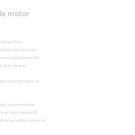
 de motor
al verificar
 motor de motociclo
m bom estado para lhe
e que merece.
praticamente todos os
elado, normalmente
fecer pelo menos 20
ficante voltar a escorrer