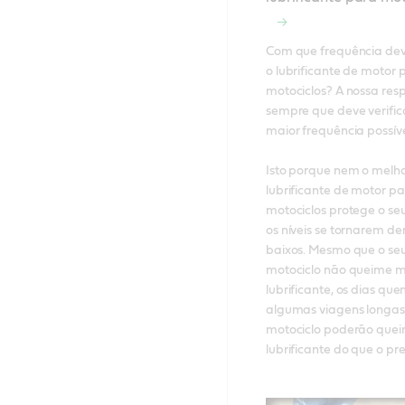
Com que frequência deve 
o lubrificante de motor p
motociclos? A nossa resp
sempre que deve verific
maior frequência possível
Isto porque nem o melho
lubrificante de motor pa
motociclos protege o seu
os níveis se tornarem d
baixos. Mesmo que o seu
motociclo não queime mu
lubrificante, os dias quen
algumas viagens longas 
motociclo poderão quei
lubrificante do que o prev