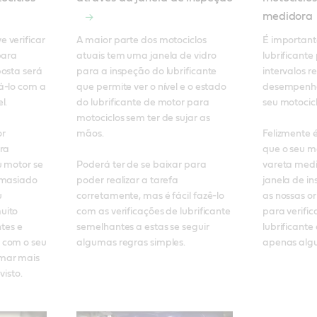
medidora
verificar 
A maior parte dos motociclos 
É importante
ara 
atuais tem uma janela de vidro 
lubrificante
osta será 
para a inspeção do lubrificante 
intervalos r
á-lo com a 
que permite ver o nível e o estado 
desempenho
. 

do lubrificante de motor para 
seu motociclo
motociclos sem ter de sujar as 
r 
mãos. 

Felizmente é
ra 
que o seu m
 motor se 
Poderá ter de se baixar para 
vareta medi
emasiado 
poder realizar a tarefa 
janela de in
 
corretamente, mas é fácil fazê-lo 
as nossas or
ito 
com as verificações de lubrificante 
para verifica
tes e 
semelhantes a estas se seguir 
lubrificante
com o seu 
algumas regras simples.
apenas algu
mar mais 
isto. 