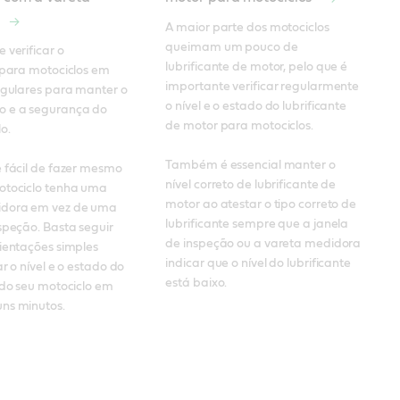
A maior parte dos motociclos 
queimam um pouco de 
 verificar o 
lubrificante de motor, pelo que é 
 para motociclos em 
importante verificar regularmente 
egulares para manter o 
o nível e o estado do lubrificante 
 e a segurança do 
de motor para motociclos. 

. 

Também é essencial manter o 
 fácil de fazer mesmo 
nível correto de lubrificante de 
otociclo tenha uma 
motor ao atestar o tipo correto de 
dora em vez de uma 
lubrificante sempre que a janela 
speção. Basta seguir 
de inspeção ou a vareta medidora 
ientações simples 
indicar que o nível do lubrificante 
r o nível e o estado do 
está baixo.
 do seu motociclo em 
ns minutos.