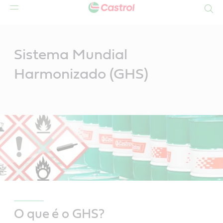
Search
Main
Content
Sistema Mundial
Harmonizado (GHS)
O que é o GHS?