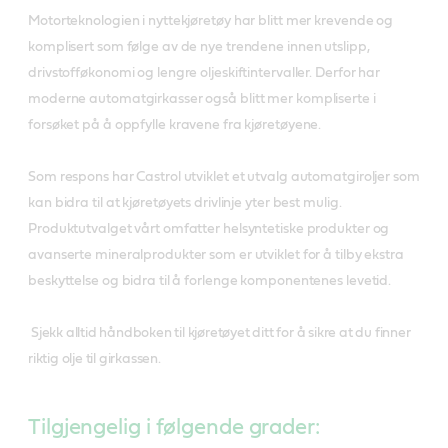
Motorteknologien i nyttekjøretøy har blitt mer krevende og
komplisert som følge av de nye trendene innen utslipp,
drivstofføkonomi og lengre oljeskiftintervaller. Derfor har
moderne automatgirkasser også blitt mer kompliserte i
forsøket på å oppfylle kravene fra kjøretøyene.
Som respons har Castrol utviklet et utvalg automatgiroljer som
kan bidra til at kjøretøyets drivlinje yter best mulig.
Produktutvalget vårt omfatter helsyntetiske produkter og
avanserte mineralprodukter som er utviklet for å tilby ekstra
beskyttelse og bidra til å forlenge komponentenes levetid.
Sjekk alltid håndboken til kjøretøyet ditt for å sikre at du finner
riktig olje til girkassen.
Tilgjengelig i følgende grader: