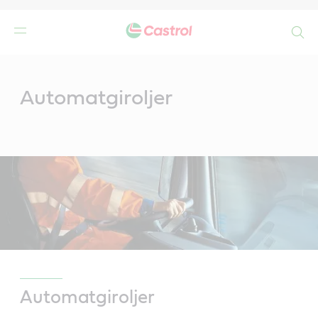
Search
Main
Content
Automatgiroljer
Automatgiroljer