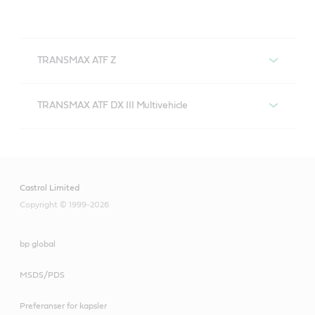
TRANSMAX ATF Z
Castrol TRANSMAX ATF Z
TRANSMAX ATF DX III Multivehicle
Castrol TRANSMAX ATF DX III Multivehicle
Castrol Limited
Copyright © 1999-2026
bp global
MSDS/PDS
Preferanser for kapsler