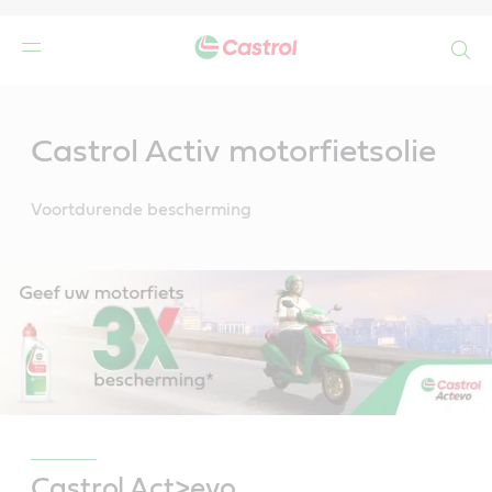
Search
Main
Content
Castrol Activ motorfietsolie
Voortdurende bescherming
Castrol Act>evo