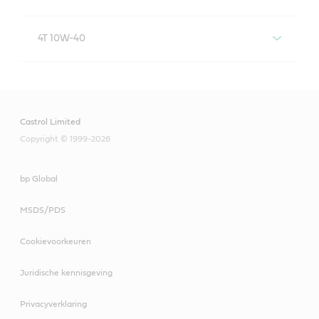
4T 10W-40
Castrol Act>evo 4T 10W-40
Castrol Limited
Copyright © 1999-2026
bp Global
MSDS/PDS
Cookievoorkeuren
Juridische kennisgeving
Privacyverklaring