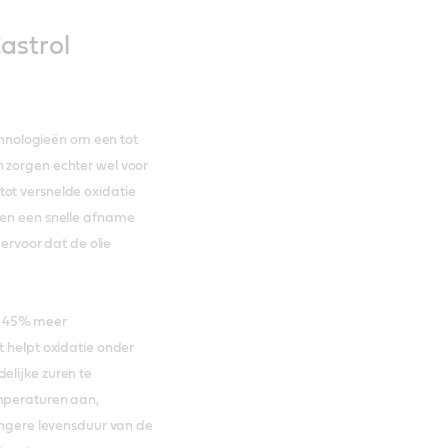
astrol
nologieën om een tot
 zorgen echter wel voor
ot versnelde oxidatie
 en een snelle afname
 ervoor dat de olie
t 45% meer
t helpt oxidatie onder
elijke zuren te
emperaturen aan,
langere levensduur van de