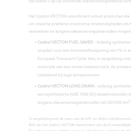
olie​ zodat u op uw maximale olieverversingsinterval kun
Het Castrol VECTON-assortiment omvat producten die sp
om zowel te presteren in extreme omstandigheden als h
verbeteren en langere olieverversingsintervallen mogeli
Castrol VECTON FUEL SAVER
- Volledig synthetis
zorgden voor een brandstofbesparing van 1% in e
Europese Transcient Cycle-test, in vergelijking 
motorolie van een ander bekend merk. Ze preste
uitstekend bij lage temperaturen.
Castrol VECTON LONG DRAIN
- volledig syntheti
semisynthetische (SAE 10W-30) dieselmotoroliën di
2
langere olieverversingsintervallen tot 120.000 km
1
In vergelijking met de eisen van de API- en ACEA-industrienorm
81% van het Castrol VECTON-assortiment van de 12-maandelijks
2
Goedgekeurd door MAN voor max. 120.000 km en Mercedes Ben