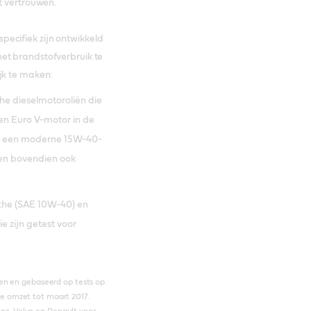
t vertrouwen​.
ecifiek zijn ontwikkeld
et brandstofverbruik te
jk te maken:
che dieselmotoroliën die
en Euro V-motor in de
met een moderne 15W-40-
ren bovendien ook
sche (SAE 10W-40) en
e zijn getest voor
.
en en gebaseerd op tests op
e omzet tot maart 2017.
z, Volvo en Renault voor