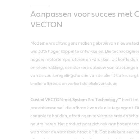
Aanpassen voor succes met C
VECTON
Moderne vrachtwagens maken gebruik van nieuwe tech
wel 30% hoger koppel te ontwikkelen. Die technologieën
hogere motortemperaturen en -drukken. Dit kan leiden t
en olieverdikking, een sterkere opbouw van afzettingen
van de zuurteregelingsfunctie van de olie. Dit alles zorgt
sneller afbreekt en verkort de olielevensduur.
Castrol VECTON met System Pro Technology™
heeft to
1
prestatiereserve
die afbraak van de olie tegengaat. Di
controle te houden, afzettingen te verminderen en schad
neutraliseren. Het product past zich ook aan hogere t
waardoor de viscositeit intact blijft. Dat betekent een 