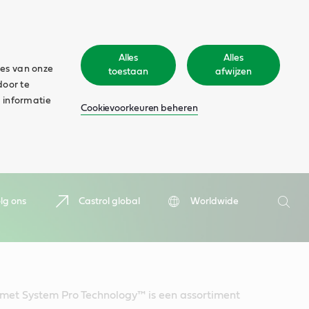
Alles
Alles
ies van onze
toestaan
afwijzen
door te
 informatie
Cookievoorkeuren beheren
Zoeken
lg ons
Castrol global
Worldwide
Zoek
et System Pro Technology™ is een assortiment