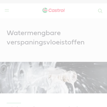
Search
Main
Content
Watermengbare
verspaningsvloeistoffen