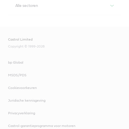
Alle sectoren
Iloquench
ILOQUENCH levert consistente hardingsprestaties en 
flexibiliteit, voor een lange levensduur en schone 
Castrol Limited
oppervlakken, nagenoeg vrij van onvolkomenheden, 
vlekken en marmeren.
Copyright © 1999-2026
bp Global
MSDS/PDS
Cookievoorkeuren
Juridische kennisgeving
Privacyverklaring
Castrol-garantieprogramma voor motoren