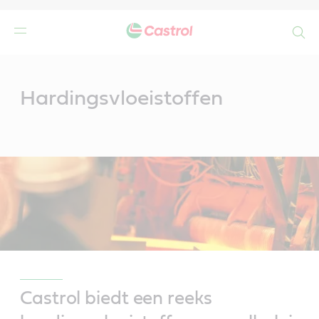
Search
Main
Content
Hardingsvloeistoffen
Castrol biedt een reeks