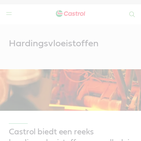
Search
Main
Content
Hardingsvloeistoffen
Castrol biedt een reeks