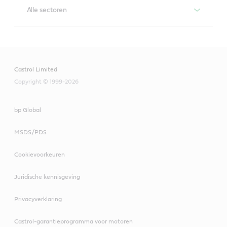
Alle sectoren
Iloquench
ILOQUENCH levert consistente hardingsprestaties en 
flexibiliteit, voor een lange levensduur en schone 
Castrol Limited
oppervlakken, nagenoeg vrij van onvolkomenheden, 
vlekken en marmeren.
Copyright © 1999-2026
bp Global
MSDS/PDS
Cookievoorkeuren
Juridische kennisgeving
Privacyverklaring
Castrol-garantieprogramma voor motoren