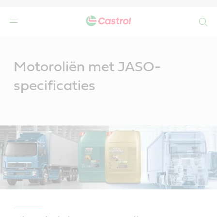
Search
Main
Content
Motoroliën met JASO-
specificaties