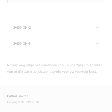
JASO DH-2
Motoroliën met JASO DH-2-
JASO DH-1
specificatie
Motoroliën met JASO DH-1-
specificatie
Raadpleeg altijd het handboek van uw voertuig om er zeker
van te zijn dat u de juiste motorolie voor uw voertuig kiest.
VECTON Fuel Saver
5W-30 E6/E9
Castrol Limited
Copyright © 1999-2026
CRB Turbomax 10W-40
E4/E7