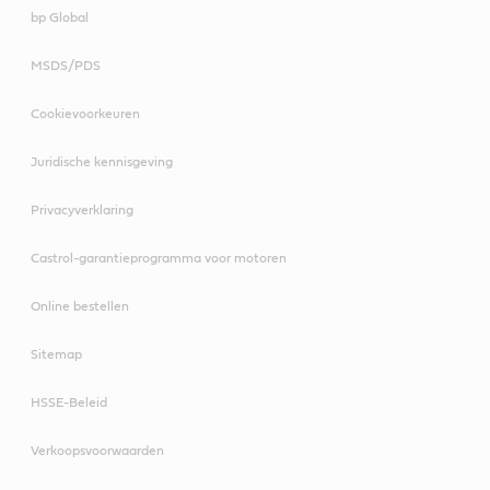
bp Global
VECTON Long Drain
10W-30 E6/E9
MSDS/PDS
Cookievoorkeuren
Juridische kennisgeving
VECTON Long Drain
Privacyverklaring
10W-40 E6/E9
Castrol-garantieprogramma voor motoren
Online bestellen
Sitemap
VECTON 15W-40 CK-
HSSE-Beleid
4/E9
Verkoopsvoorwaarden