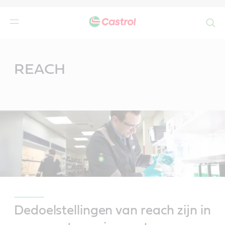
Search
Main
Content
REACH
Dedoelstellingen van reach zijn in