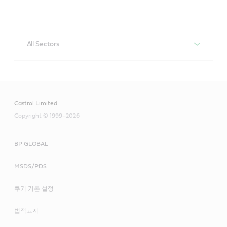
All Sectors
Iloform
A process compatible range with excellent lubrication 
properties suitable for various metal forming operations 
Castrol Limited
such as drawing, stamping and hydroforming, as well as 
rolling applications
Copyright © 1999–2026
BP GLOBAL
MSDS/PDS
쿠키 기본 설정
법적고지