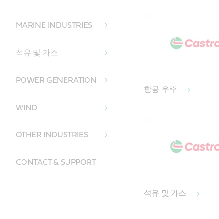
MARINE INDUSTRIES
석유 및 가스
POWER GENERATION
항공 우주
WIND
OTHER INDUSTRIES
CONTACT & SUPPORT
석유 및 가스