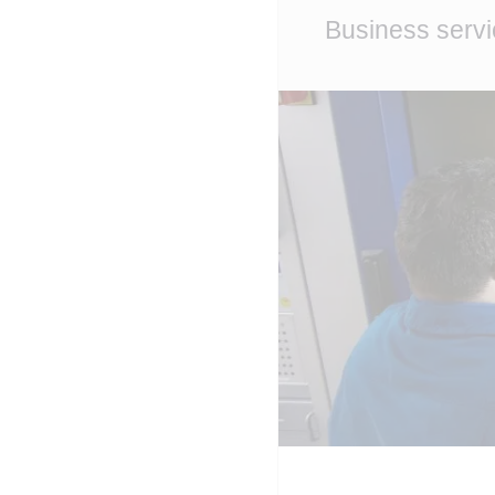
Main
Business servi
Content