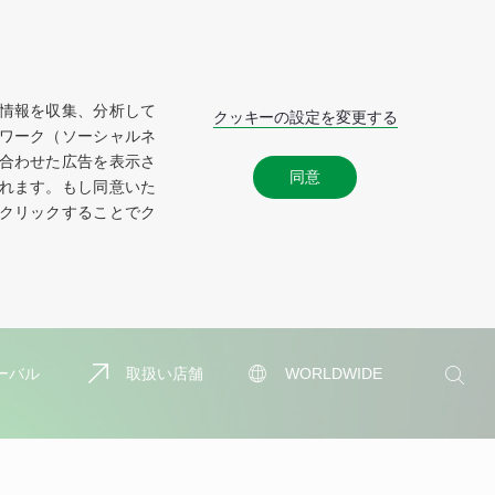
情報を収集、分析して
クッキーの設定を変更する
ワーク（ソーシャルネ
合わせた広告を表示さ
同意
れます。もし同意いた
クリックすることでク
検
ーバル
取扱い店舗
WORLDWIDE
索
検
索