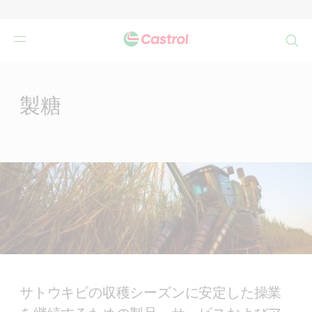
検
索
Main
Content
製糖
サトウキビの収穫シーズンに安定した操業