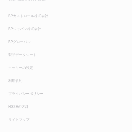
Molub-Alloy 777
Optigear BM
BPカストロール株式会社
Alpha SP
ピニオン
BPジャパン株式会社
Molub-Alloy 8031/6000
BPグローバル
電気モーター
製品データシート
Spheerol AP
ギヤーボックス
クッキーの設定
Longtime PD 2
Optigear BM
利用規約
Alpha SP
プライバシーポリシー
ドライブシャフト
HSSEの方針
Spheerol AP
オープンギヤー
サイトマップ
Tribol GR 100-2 PD