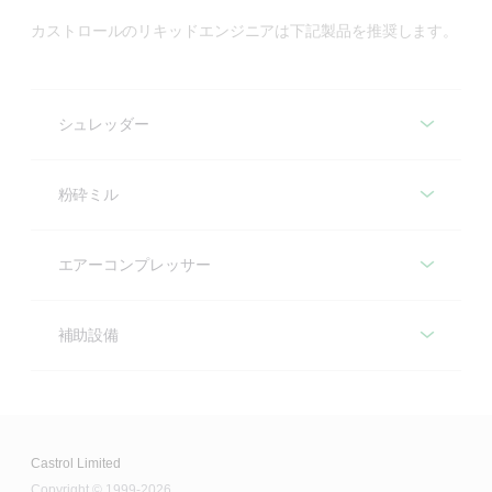
カストロールのリキッドエンジニアは下記製品を推奨します。
シュレッダー
シュレッダー
粉砕ミル
ギヤーボックス
エアーコンプレッサー
真鍮部品
Optigear BM
エアーコンプレッサー
補助設備
Molub-Alloy OG 8031/6000
Alpha SP
補助設備
レシプロ
ローラーベアリング
Aircol PD
ギヤーボックス
Castrol Limited
Copyright © 1999-2026