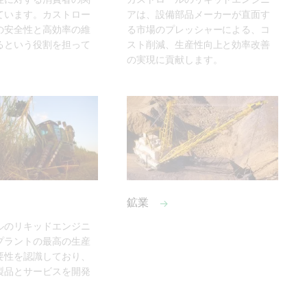
ています。カストロー
アは、設備部品メーカーが直面す
の安全性と高効率の維
る市場のプレッシャーによる、コ
るという役割を担って
スト削減、生産性向上と効率改善
の実現に貢献します。
鉱業
ルのリキッドエンジニ
プラントの最高の生産
要性を認識しており、
製品とサービスを開発
。