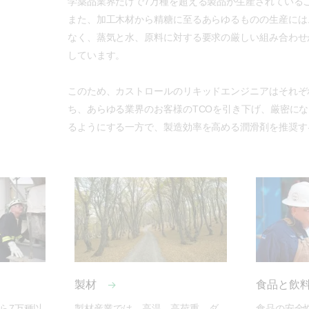
学薬品業界だけで7万種を超える製品が生産されている
また、加工木材から精糖に至るあらゆるものの生産には
なく、蒸気と水、原料に対する要求の厳しい組み合わせ
しています。
このため、カストロールのリキッドエンジニアはそれぞ
ち、あらゆる業界のお客様のTCOを引き下げ、厳密に
るようにする一方で、製造効率を高める潤滑剤を推奨す
製材
食品と飲
ら7万種以
製材産業では、高温、高荷重、ダ
食品の安全