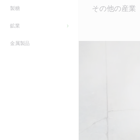
Main
その他の産業
製糖
Content
鉱業
金属製品