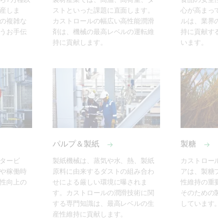
産しま
ストといった課題に直面します。
心が高まっ
の複雑な
カストロールの幅広い高性能潤滑
ルは、業界
うお手伝
剤は、機械の最高レベルの運転維
持に貢献す
持に貢献します。
います。
パルプ＆製紙
製糖
タービ
製紙機械は、蒸気や水、熱、製紙
カストロー
や稼働時
原料に由来するダストの組み合わ
アは、製糖
性向上の
せによる厳しい環境に曝されま
性維持の重
す。カストロールの潤滑技術に関
そのための
する専門知識は、最高レベルの生
しています
産性維持に貢献します。