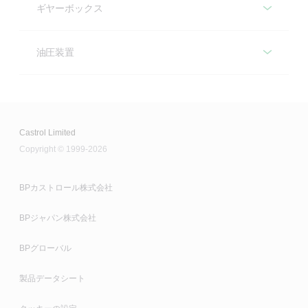
Siempelkamp ContiRoll、Dieffenbacher CPS
ギヤーボックス
Tribol CH 1421/150、外部チェーン
ギヤーボックス
Viscogen KLK
油圧装置
最高+250ºC/+482ºFまでの高温に達する用途で使用で
油圧装置
推奨製品
きる完全合成油です。クリアランスが狭い区域内（チ
ェーンピン）まで浸透します。
Optigear BM Range（77℃未満）
推奨製品
Castrol Limited
Copyright © 1999-2026
Optigear Synthetic PD...ES
Tribol 1421 SG
Hyspin AWS
最も厳しい高温用途向けの高温チェーンオイルです。
BPカストロール株式会社
揮発性が極めて低く、残渣形成が少ない傾向にあるた
BPジャパン株式会社
め、潤滑剤消費量を抑えることができます。
BPグローバル
製品データシート