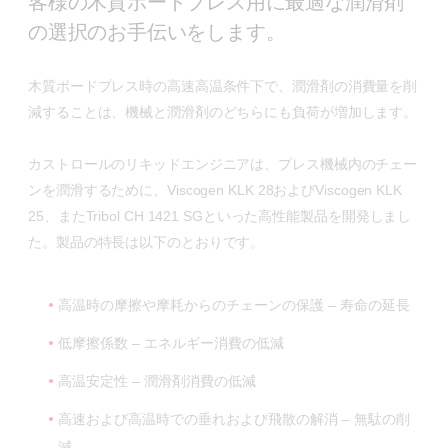
客様の木質ボードプレス用に最適な潤滑剤
の選択のお手伝いをします。
木質ボードプレス時の高速高温条件下で、潤滑剤の消費量を削
減することは、機械と潤滑剤のどちらにも負荷が増加します。
カストロールのリキッドエンジニアは、プレス機械内のチェー
ンを潤滑するために、Viscogen KLK 28およびViscogen KLK
25、またTribol CH 1421 SGといった高性能製品を開発しまし
た。製品の特長は以下のとおりです。
高温時の摩擦や摩耗からのチェーンの保護 – 寿命の延長
低摩擦係数 – エネルギー消費の低減
高温安定性 – 潤滑剤消費の低減
高速および高温時での垂れおよび飛散の解消 – 無駄の削
減