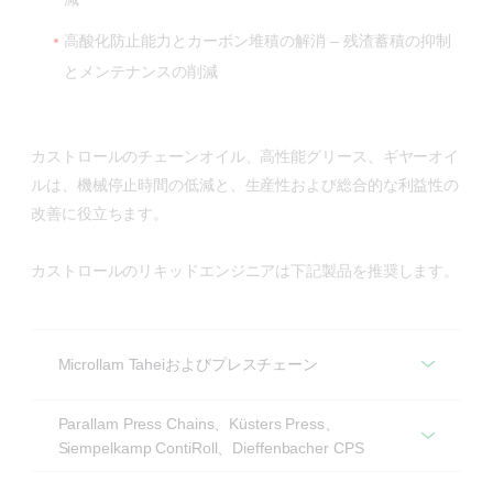
高酸化防止能力とカーボン堆積の解消 – 残渣蓄積の抑制
とメンテナンスの削減
カストロールのチェーンオイル、高性能グリース、ギヤーオイ
ルは、機械停止時間の低減と、生産性および総合的な利益性の
改善に役立ちます。
カストロールのリキッドエンジニアは下記製品を推奨します。
Microllam Taheiおよびプレスチェーン
Microllam Taheiおよびプレスチェーン
Parallam Press Chains、Küsters Press、
Siempelkamp ContiRoll、Dieffenbacher CPS
推奨製品
Parallam Press Chains、Küsters Press、