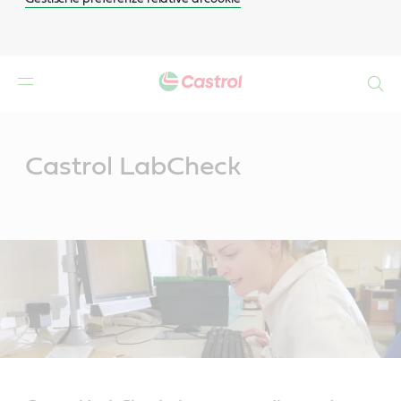
Search
Main
Content
Castrol LabCheck