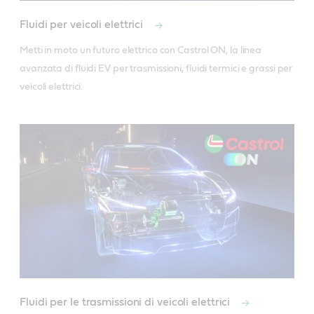
La nostra technologia
Fluidi per veicoli elettrici
Il fluido termico per veicoli elettrici Castrol ON
con proprietà avanzate è stato sviluppato per
Metti in moto un futuro elettrico con Castrol ON, la linea 
permettere una miglior gestione termica della
avanzata di fluidi EV per trasmissioni, fluidi termici e grassi per 
batteria dei veicoli elettrici. Le sue proprietà
veicoli elettrici.
superiori consentono di migliorare le prestazioni di
gestione termica della batteria:
Viscosità più bassa rispetto ai fluidi dielettrici
convenzionali come quelli per trasformatori, che
consentono un trasferimento di calore efficiente.
Ottimo isolamento elettrico e punto di
infiammabilità elevato per proteggere da guasti
e incendi.
Resistenza all’ossidazione per
mantenere prestazioni immutate durante tutta
Fluidi per le trasmissioni di veicoli elettrici