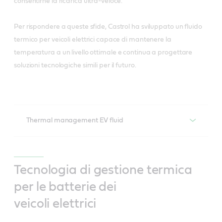
consentirne la ricarica ultra-veloce.
Per rispondere a queste sfide, Castrol ha sviluppato un fluido
termico per veicoli elettrici capace di mantenere la
temperatura a un livello ottimale e continua a progettare
soluzioni tecnologiche simili per il futuro.
Thermal management EV fluid
Fluido termico per veicoli elettrici
Disponibile per i produttori di automobili
Tecnologia di gestione termica
per le batterie dei
veicoli elettrici
La sfida
I veicoli elettrici di ultima generazione stanno