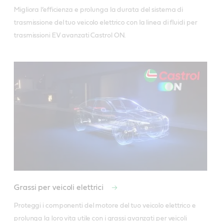
la sua vita utile.
Migliora l’efficienza e prolunga la durata del sistema di 
trasmissione del tuo veicolo elettrico con la linea di fluidi per 
Il risultato
trasmissioni EV avanzati Castrol ON. 
Un fluido termico per veicoli elettrici avanzato, in
grado di contenere la temperatura della batteria
anche in condizioni estreme
*I vantaggi dei fluidi Castrol per EV sono stati dimostrati in fase
di sviluppo e test su misura. Maggiore autonomia¹, ricarica
rapida² e maggiore durata³.
¹Rispetto a un fluido per il primo riempimento di veicoli elettrici
destinato al mercato di massa ²Rispetto a un circuito a
raffreddamento indiretto della batteria ³Rispetto a un fluido
per trasmissioni di veicoli elettrici standard
Grassi per veicoli elettrici
Proteggi i componenti del motore del tuo veicolo elettrico e 
prolunga la loro vita utile con i grassi avanzati per veicoli 