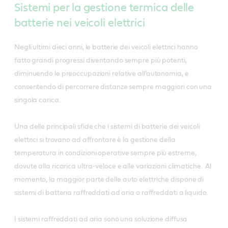
Sistemi per la gestione termica delle
passando al raffreddamento diretto per consentire
batterie nei veicoli elettrici
una ricarica rapida della batteria e migliorare le
prestazioni del veicolo. Per un raffreddamento diretto
Negli ultimi dieci anni, le batterie dei veicoli elettrici hanno
efficiente servono refrigeranti dielettrici
fatto grandi progressi diventando sempre più potenti,
tecnologicamente avanzati, in grado di garantire
diminuendo le preoccupazioni relative all’autonomia, e
prestazioni della batteria costanti durante tutta la vita
consentendo di percorrere distanze sempre maggiori con una
utile del veicolo.
singola carica.
La nostra technologia
Castrol ha sviluppato il fluido termico per veicoli
Una delle principali sfide che i sistemi di batterie dei veicoli
elettrici Castrol ON per consentire una gestione
elettrici si trovano ad affrontare è la gestione della
termica ottimale della batteria del tuo veicolo
temperatura in condizioni operative sempre più estreme,
elettrico. Ecco cosa lo rende così efficace:
dovute alla ricarica ultra-veloce e alle variazioni climatiche. Al
momento, la maggior parte delle auto elettriche dispone di
Livelli di viscosità inferiori rispetto ai liquidi
sistemi di batteria raffreddati ad aria o raffreddati a liquido.
dielettrici convenzionali, come i fluidi per
trasformatori.
I sistemi raffreddati ad aria sono una soluzione diffusa