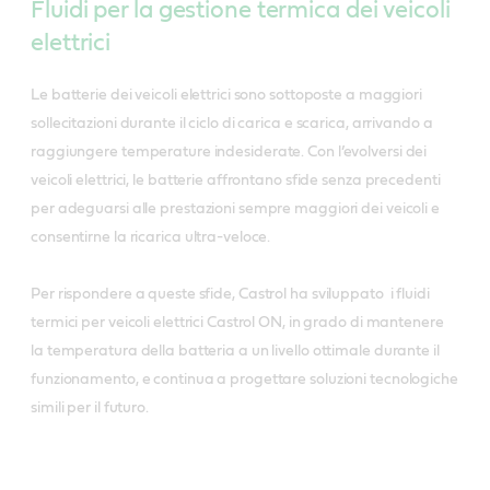
Fluidi per la gestione termica dei veicoli
raffreddamento indiretto della batteria ³Rispetto a un fluido
elettrici
per trasmissioni di veicoli elettrici standard
Le batterie dei veicoli elettrici sono sottoposte a maggiori
sollecitazioni durante il ciclo di carica e scarica, arrivando a
raggiungere temperature indesiderate. Con l’evolversi dei
veicoli elettrici, le batterie affrontano sfide senza precedenti
per adeguarsi alle prestazioni sempre maggiori dei veicoli e
consentirne la ricarica ultra-veloce.
Per rispondere a queste sfide, Castrol ha sviluppato i fluidi
termici per veicoli elettrici Castrol ON, in grado di mantenere
la temperatura della batteria a un livello ottimale durante il
funzionamento, e continua a progettare soluzioni tecnologiche
simili per il futuro.