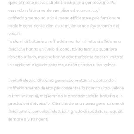
Ottimo isolamento elettrico e punto di
specialmente nei veicoli elettrici di prima generazione. Pur
infiammabilità elevato per proteggere la
essendo relativamente semplice ed economico, il
raffreddamento ad aria è meno efficiente e può funzionare
batteria da guasti e incendi.
male in condizioni e climi estremi, limitando l’autonomia dei
Resistenza all’ossidazione, che consente al fluido
veicoli.
di mantenere prestazioni immutate durante
I sistemi di batterie a raffreddamento indiretto si affidano a
tutta la vita utile.
fluidi che hanno un livello di conduttività termica superiore
rispetto all’aria, ma che hanno caratteristiche ancora limitate
in condizioni di guida estreme o nella ricarica ultra-veloce.
Il risultato
Un fluido refrigerante avanzato, in grado di contenere
la temperatura della batteria del tuo veicolo elettrico
I veicoli elettrici di ultima generazione stanno adottando il
anche in condizioni estreme.
raffreddamento diretto per consentire la ricarica ultra-veloce
a ritmi sostenuti, migliorando le prestazioni della batteria e le
prestazioni del veicolo. Ciò richiede una nuova generazione di
*I vantaggi dei fluidi Castrol per EV sono stati dimostrati in fase
fluidi termici per veicoli elettrici in grado di soddisfare requisiti
di sviluppo e test su misura. Maggiore autonomia¹, ricarica
sempre più stringenti
rapida² e maggiore durata³.
¹Rispetto a un fluido per il primo riempimento di veicoli elettrici
destinato al mercato di massa ²Rispetto a un circuito a