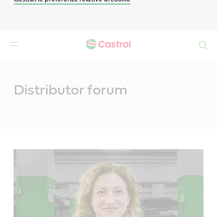
Search
Main
Content
Distributor forum