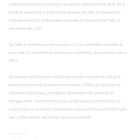
motore dovrebbe trovarsi a qualsiasi altezza tra le due. Se il
livello è superiore o inferiore a queste tacche, è necessario
intervenire al più presto per drenare o rabboccare l'olio, a
seconda dei casi.
Se l’olio è marrone o nero e opaco, o se intravedi depositi di
morchie, è certamente arrivato il momento di sostituire olio e
filtro.
Se invece nell'olio sono visibili particelle metalliche, ciò può
essere sintomo di problemi al motore. Infine, se l'olio ha un
aspetto lattiginoso, potrebbe dipendere da perdite di
refrigerante. In entrambi i casi, è necessario consultare un
meccanico o un centro assistenza per escludere problemi più
seri o intervenire nel minor tempo possibile.