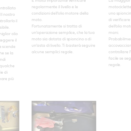
È molto importante verificare 
La maggior p
regolarmente il livello e le 
motociclett
trollato 
condizioni dell'olio motore della 
uno spioncin
l nostro 
moto. 

di verificare i
ollarlo il 
Fortunatamente si tratta di 
dell’olio mot
ile. 

un'operazione semplice, che la tua 
mani. 

glior olio 
moto sia dotata di spioncino o di 
Probabilmen
eggere il 
un'asta di livello. Ti basterà seguire 
accovacciart
e scende 
alcune semplici regole.
controllare l
he se la 
facile se seg
ndi 
regole.
 qualche 
e di 
are più 