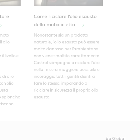
tore
Come riciclare l'olio esausto
della motocicletta
moto 
Nonostante sia un prodotto 
 olio 
naturale, l'olio esausto può essere 
 
molto dannoso per l'ambiente se 
 livello e 
non viene smaltito correttamente. 

Castrol si impegna a riciclare l'olio 
nella misura maggiore possibile e 
di olio 
incoraggia tutti i gentili clienti a 
n olio 
fare lo stesso, imparando a 
usta 
riciclare in sicurezza il proprio olio 
o spioncino 
esausto.
eriscono.
bp Global