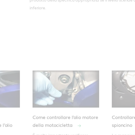
prodotto della specifica appropriata se il livello scende a
inferiore.
Come controllare l'olio motore
Controllare
l’olio
della motocicletta
spioncino