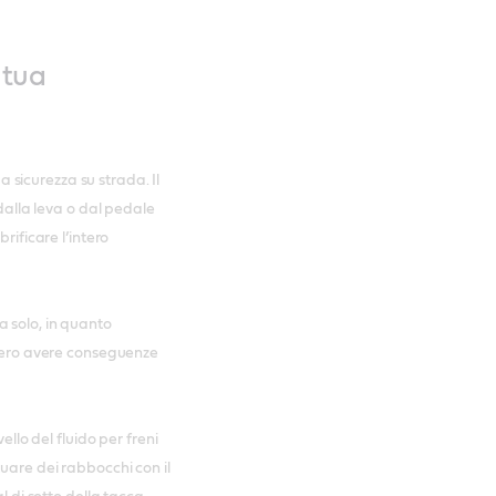
 tua
ua sicurezza su strada. Il
 dalla leva o dal pedale
rificare l’intero
 da solo, in quanto
bbero avere conseguenze
ello del fluido per freni
uare dei rabbocchi con il