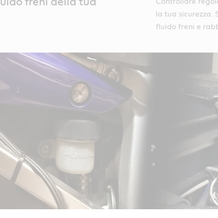
luido freni della tua
Controllare regol
la tua sicurezza.
fluido freni e rab