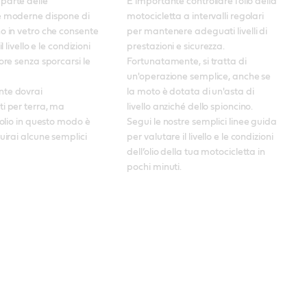
arte delle 
È importante controllare l’olio della 
e moderne dispone di 
motocicletta a intervalli regolari 
o in vetro che consente 
per mantenere adeguati livelli di 
l livello e le condizioni 
prestazioni e sicurezza. 

ore senza sporcarsi le 
Fortunatamente, si tratta di 
un'operazione semplice, anche se 
te dovrai 
la moto è dotata di un'asta di 
i per terra, ma 
livello anziché dello spioncino. 
'olio in questo modo è 
Segui le nostre semplici linee guida 
uirai alcune semplici 
per valutare il livello e le condizioni 
dell’olio della tua motocicletta in 
pochi minuti.