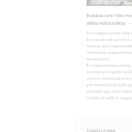
Rabboccare l’olio mo
della motocicletta
La maggior parte delle 
brucia piccole quantità di
motore, ed è importante
verificarne regolarmente il
le condizioni. 

È fondamentale, inoltre, 
mantenere il giusto livello 
motore rabboccandolo co
per motociclette della gi
viscosità ogni volta che l
o l'asta di livello lo sugg
Castrol Limited