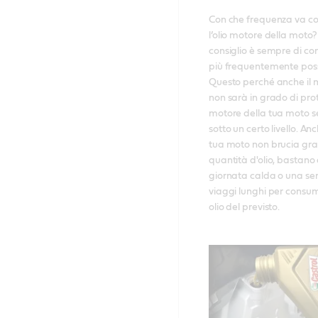
Con che frequenza va con
l’olio motore della moto? I
consiglio è sempre di contr
più frequentemente possib
Questo perché anche il mi
non sarà in grado di prot
motore della tua moto s
sotto un certo livello. Anc
tua moto non brucia gra
quantità d'olio, bastano
giornata calda o una seri
viaggi lunghi per consum
olio del previsto. 