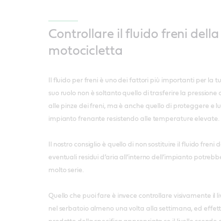
Controllare il fluido freni della
motocicletta
Il fluido per freni è uno dei fattori più importanti per la t
suo ruolo non è soltanto quello di trasferire la pressione
alle pinze dei freni, ma è anche quello di proteggere e lub
impianto frenante resistendo alle temperature elevate.
Il nostro consiglio è quello di non sostituire il fluido freni
eventuali residui d’aria all’interno dell’impianto potre
molto serie.
Quello che puoi fare è invece controllare visivamente il liv
nel serbatoio almeno una volta alla settimana, ed effett