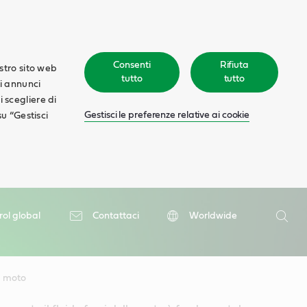
Consenti
Rifiuta
ostro sito web
tutto
tutto
ti annunci
oi scegliere di
Gestisci le preferenze relative ai cookie
su “Gestisci
Ricerca
rol global
Contattaci
Worldwide
Ricer
la moto