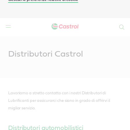
Search
Main
Content
Distributori Castrol
Lavoriamo a stretto contatto con i nostri Distributori di
Lubrificanti per assicurarci che siano in grado di offrirvi il
miglior servizio.
Distributori automobilistici