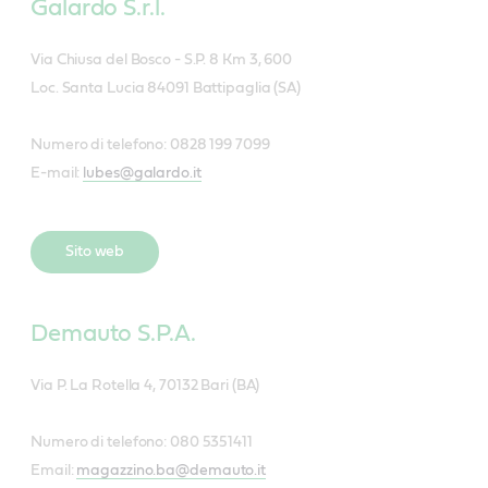
Galardo S.r.l.
Via Chiusa del Bosco - S.P. 8 Km 3, 600
Loc. Santa Lucia 84091 Battipaglia (SA)
Numero di telefono: 0828 199 7099
E-mail:
lubes@galardo.it
Sito web
Demauto S.P.A.
Via P. La Rotella 4, 70132 Bari (BA)
Numero di telefono: 080 5351411
Email:
magazzino.ba@demauto.it