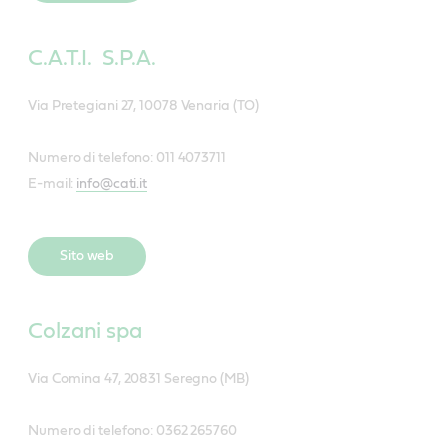
C.A.T.I. S.P.A.
Via Pretegiani 27, 10078 Venaria (TO)
Numero di telefono: 011 4073711
E-mail:
info@cati.it
Sito web
Colzani spa
Via Comina 47, 20831 Seregno (MB)
Numero di telefono: 0362 265760