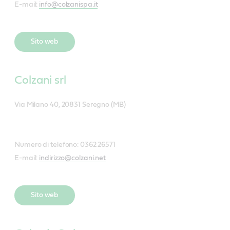
E-mail:
info@colzanispa.it
Sito web
Colzani srl
Via Milano 40, 20831 Seregno (MB)
Numero di telefono: 0362 26571
E-mail:
indirizzo@colzani.net
Sito web