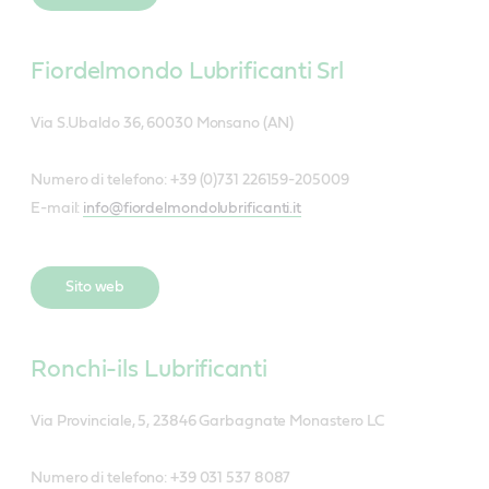
Fiordelmondo Lubrificanti Srl
Via S.Ubaldo 36, 60030 Monsano (AN)
Numero di telefono: +39 (0)731 226159-205009
E-mail:
info@fiordelmondolubrificanti.it
Sito web
Ronchi-ils Lubrificanti
Via Provinciale, 5, 23846 Garbagnate Monastero LC
Numero di telefono: +39 031 537 8087