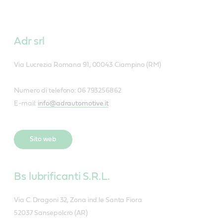
Adr srl
Via Lucrezia Romana 91, 00043 Ciampino (RM)
Numero di telefono: 06 793256862
E-mail:
info@adrautomotive.it
Sito web
Bs lubrificanti S.R.L.
Via C. Dragoni 32, Zona ind.le Santa Fiora
52037 Sansepolcro (AR)