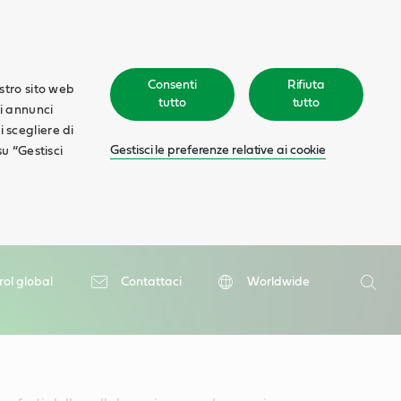
Consenti
Rifiuta
ostro sito web
tutto
tutto
ti annunci
oi scegliere di
Gestisci le preferenze relative ai cookie
su “Gestisci
Ricerca
rol global
Contattaci
Worldwide
Ricer