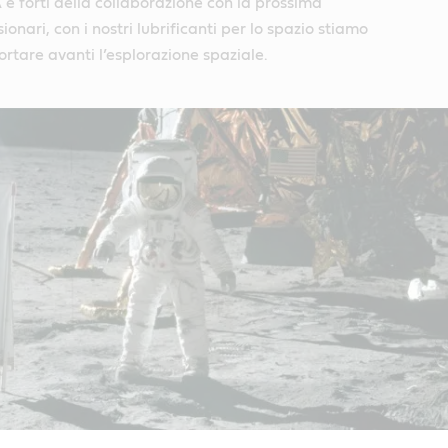
 e forti della collaborazione con la prossima
ionari, con i nostri lubrificanti per lo spazio stiamo
rtare avanti l’esplorazione spaziale.