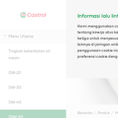
Informasi lalu li
Kami menggunakan cook
tentang kinerja situs
Menu Utama
ketiga untuk menyesuai
lainnya di jaringan on
penggunaan cookie ini.
Tingkat kekentalan oli
preferensi cookie den
mesin
0W-20
5W-30
5W-40
Beranda
Produk
M
10W-30