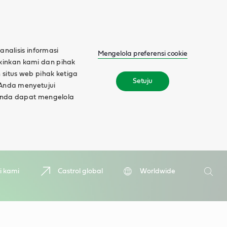
alisis informasi
Mengelola preferensi cookie
gkinkan kami dan pihak
 situs web pihak ketiga
Setuju
, Anda menyetujui
, Anda dapat mengelola
Cari
ti kami
Castrol global
Worldwide
Cari