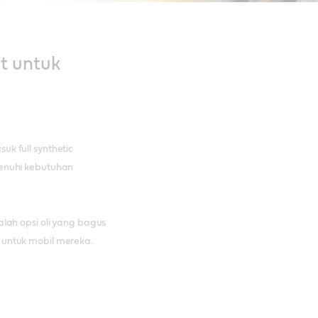
t untuk
k full synthetic
menuhi kebutuhan
lah opsi oli yang bagus
 untuk mobil mereka.