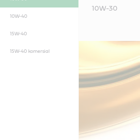
Main
10W-30
Content
10W-40
15W-40
15W-40 komersial