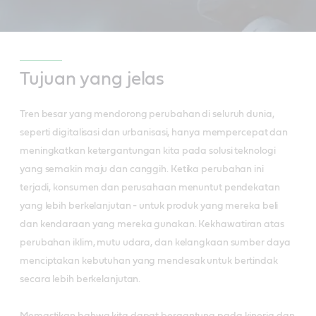
Tujuan yang jelas
Tren besar yang mendorong perubahan di seluruh dunia,
seperti digitalisasi dan urbanisasi, hanya mempercepat dan
meningkatkan ketergantungan kita pada solusi teknologi
yang semakin maju dan canggih. Ketika perubahan ini
terjadi, konsumen dan perusahaan menuntut pendekatan
yang lebih berkelanjutan - untuk produk yang mereka beli
dan kendaraan yang mereka gunakan. Kekhawatiran atas
perubahan iklim, mutu udara, dan kelangkaan sumber daya
menciptakan kebutuhan yang mendesak untuk bertindak
secara lebih berkelanjutan.
Memastikan bahwa kita dapat bergantung pada kinerja dan