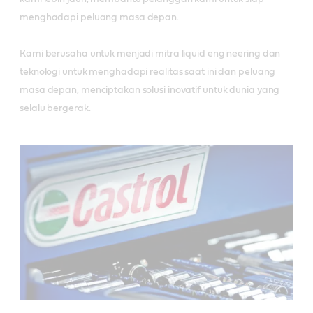
menghadapi peluang masa depan.
Kami berusaha untuk menjadi mitra liquid engineering dan
teknologi untuk menghadapi realitas saat ini dan peluang
masa depan, menciptakan solusi inovatif untuk dunia yang
selalu bergerak.