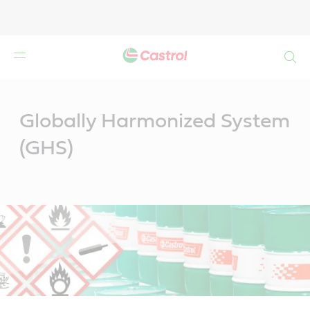
Search
Main
Content
Globally Harmonized System
(GHS)