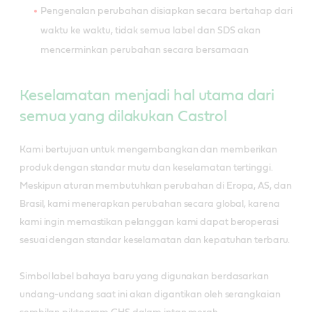
Pengenalan perubahan disiapkan secara bertahap dari
waktu ke waktu, tidak semua label dan SDS akan
mencerminkan perubahan secara bersamaan
Keselamatan menjadi hal utama dari
semua yang dilakukan Castrol
Kami bertujuan untuk mengembangkan dan memberikan
produk dengan standar mutu dan keselamatan tertinggi.
Meskipun aturan membutuhkan perubahan di Eropa, AS, dan
Brasil, kami menerapkan perubahan secara global, karena
kami ingin memastikan pelanggan kami dapat beroperasi
sesuai dengan standar keselamatan dan kepatuhan terbaru.
Simbol label bahaya baru yang digunakan berdasarkan
undang-undang saat ini akan digantikan oleh serangkaian