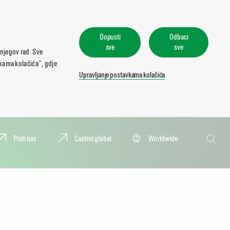
Dopusti
Odbaci
sve
sve
 njegov rad. Sve
vkama kolačića”, gdje
Upravljanje postavkama kolačića
Pretraživa
Prati nas
Castrol global
Worldwide
Pretraž