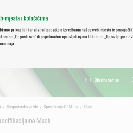
b-mjesta i kolačićima
bismo prikupljali i analizirali podatke o izvedbama našeg web-mjesta te omogućili
ikom na „Dopusti sve” ili pojedinačno upravljati njima klikom na „Upravljaj posta
formacija.
Obratite nam se
i
Gospodarsko vozilo
Specifikacije OEM ulja
Mack
pecifikacijama Mack