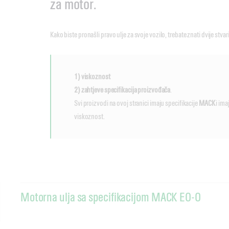
za motor.
Kako biste pronašli pravo ulje za svoje vozilo, trebate znati dvije stvari
1) viskoznost
2) zahtjeve specifikacija proizvođača
.
Svi proizvodi na ovoj stranici imaju specifikacije
MACK
i im
viskoznost.
Motorna ulja sa specifikacijom MACK EO-O