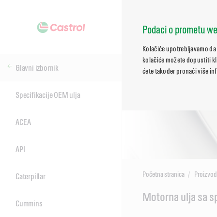
Podaci o prometu we
Kolačiće upotrebljavamo da 
kolačiće možete dopustiti kl
Glavni izbornik
ćete također pronaći više in
Specifikacije OEM ulja
ACEA
API
Početna stranica
Proizvod
Caterpillar
Main
Motorna ulja sa s
Cummins
Content