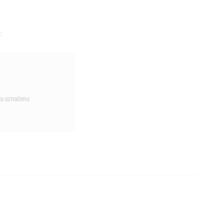
:
aju označenu