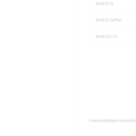
Mack EO-N
Mack EO-M Plus
Mack EOS-4.5
Uvijek pogledajte u korisnički 