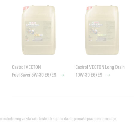
Castrol VECTON
Castrol VECTON Long Drain
Fuel Saver 5W-30 E6/E9
10W-30 E6/E9
Motorna ulja sa specifikacijom MACK EO-N
Motorna ulja sa specifikacijom MACK EO-M
Motorna ulja sa specifikacijom MACK EOS-4.5
priručnik svog vozila kako biste bili sigurni da ste pronašli pravo motorno ulje.