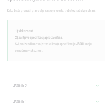
Kako biste pronašli pravo ulje za svoje vozilo, trebate znati dvije stvari:
1) viskoznost
2) zahtjeve specifikacija proizvođača
.
Svi proizvodi na ovoj stranici imaju specifikacije
JASO
i imaju
označenu viskoznost.
JASO dh-2
Motorna ulja sa specifikacijom JASO DH-
JASO dh-1
2