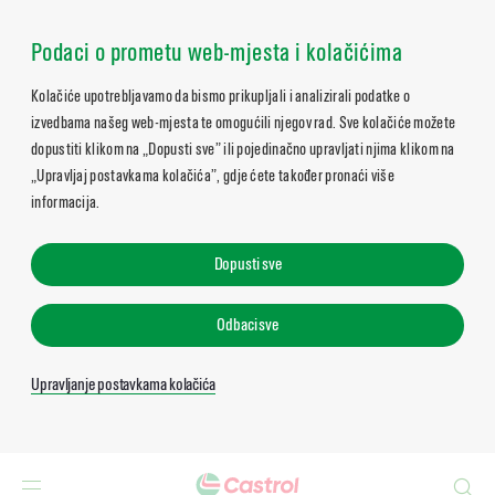
Podaci o prometu web-mjesta i kolačićima
Kolačiće upotrebljavamo da bismo prikupljali i analizirali podatke o
izvedbama našeg web-mjesta te omogućili njegov rad. Sve kolačiće možete
dopustiti klikom na „Dopusti sve” ili pojedinačno upravljati njima klikom na
„Upravljaj postavkama kolačića”, gdje ćete također pronaći više
informacija.
Dopusti sve
Odbaci sve
Upravljanje postavkama kolačića
Search