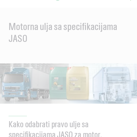
Main
Content
Motorna ulja sa specifikacijama
JASO
Kako odabrati pravo ulje sa
specifikacijama JASO za motor.