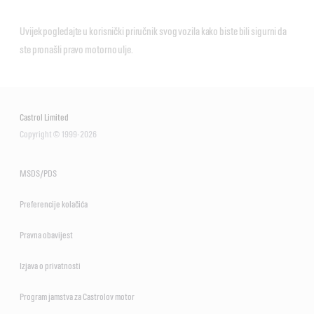
Motorna ulja sa specifikacijom JASO DH-
1
Uvijek pogledajte u korisnički priručnik svog vozila kako biste bili sigurni da
ste pronašli pravo motorno ulje.
Castrol VECTON Fuel Saver
5W-30 E6/E9
Castrol Limited
Copyright © 1999-2026
Castrol CRB Turbomax 10W-
40 E4/E7
MSDS/PDS
Preferencije kolačića
Castrol VECTON Long Drain
10W-30 E6/E9
Pravna obavijest
Izjava o privatnosti
Program jamstva za Castrolov motor