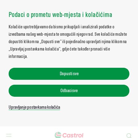
Podaci o prometu web-mjesta i kolačićima
Kolačiće upotrebljavamo da bismo prikupljali i analizirali podatke o
izvedbama našeg web-mjesta te omogućili njegov rad. Sve kolačiće možete
dopustiti klikom na „Dopusti sve” ili pojedinačno upravljati njima klikom na
„Upravljaj postavkama kolačića”, gdje ćete također pronaći više
informacija.
Dopusti sve
Odbaci sve
Upravljanje postavkama kolačića
Search