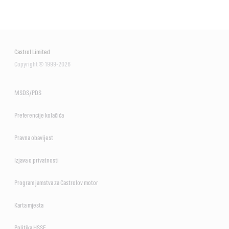
Castrol Limited
Copyright © 1999-2026
MSDS/PDS
Preferencije kolačića
Pravna obavijest
Izjava o privatnosti
Program jamstva za Castrolov motor
Karta mjesta
Politika HSSE