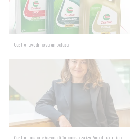
Castrol uvodi novu ambalažu
Castrol imenuje Vesna di Tommaso za izvršnu direktoricu,