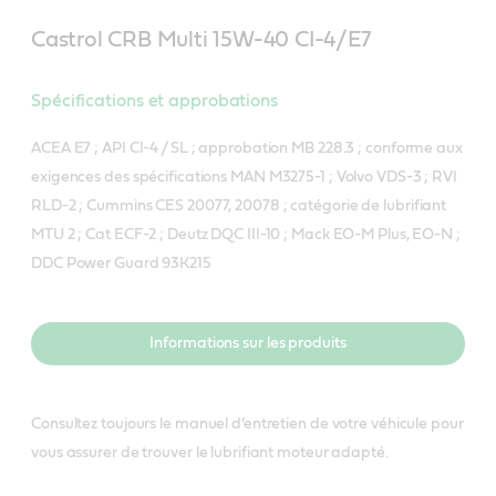
Castrol CRB Multi 15W-40 CI-4/E7
Spécifications et approbations
ACEA E7 ; API CI-4 / SL ; approbation MB 228.3 ; conforme aux
exigences des spécifications MAN M3275-1 ; Volvo VDS-3 ; RVI
RLD-2 ; Cummins CES 20077, 20078 ; catégorie de lubrifiant
MTU 2 ; Cat ECF-2 ; Deutz DQC III-10 ; Mack EO-M Plus, EO-N ;
DDC Power Guard 93K215
Informations sur les produits
Consultez toujours le manuel d’entretien de votre véhicule pour
vous assurer de trouver le lubrifiant moteur adapté.