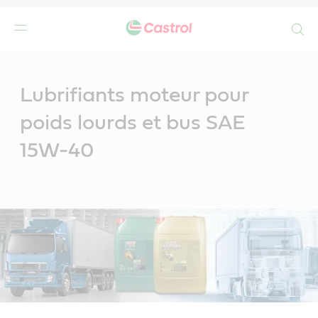
Search
Main
Content
Lubrifiants moteur pour
poids lourds et bus SAE
15W-40