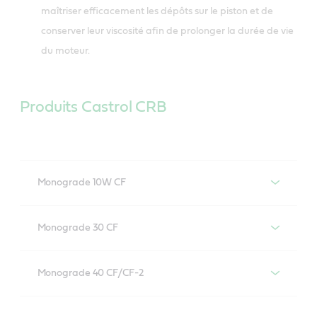
maîtriser efficacement les dépôts sur le piston et de
conserver leur viscosité afin de prolonger la durée de vie
du moteur.
Produits Castrol CRB
Monograde 10W CF
Castrol CRB Monograde 10W CF
Monograde 30 CF
Castrol CRB Monograde 30 CF
Monograde 40 CF/CF-2
Castrol CRB Monograde 40 CF/CF-2