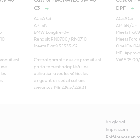
5W-40
Castrol MAGNATEC 5W-40
Castrol 
C3
DPF
ACEA C3

ACEA C3

API SN

API SN/CF

 

BMW Longlife-04

Meets Fiat 9
0 

Renault RN0700 / RN0710

Meets Ford
Meets Fiat 9.55535-S2

Opel OV 040
MB-Approval 
roduit est 
Castrol garantit que ce produit est 
VW 505 00/
une 
parfaitement adapté à une 
les 
utilisation avec les véhicules 
s 
exigeant les spécifications 
suivantes: MB 226.5/ 229.31
bp global
Impressum
Préférences en m