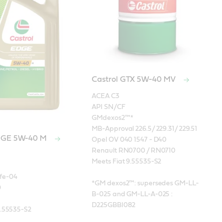
Castrol GTX 5W-40 MV
ACEA C3

API SN/CF

GMdexos2™*

MB-Approval 226.5/ 229.31/ 229.51

EDGE 5W-40 M
Opel OV 040 1547 - D40

Renault RN0700 / RN0710

Meets Fiat 9.55535-S2

e-04

*GM dexos2™: supersedes GM-LL-


B-025 and GM-LL-A-025 : 
D225GBBI082
9.55535-S2