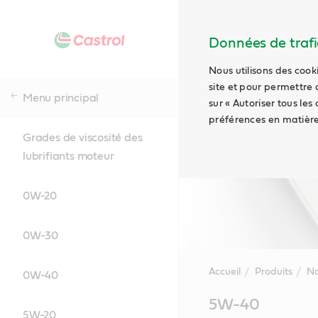
Données de trafic
Nous utilisons des cook
site et pour permettre 
Menu principal
sur « Autoriser tous les
préférences en matière
Grades de viscosité des
lubrifiants moteur
0W-20
0W-30
Accueil
Produits
No
0W-40
Main
5W-40
Content
5W-20