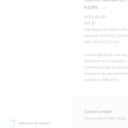
Castrol MAGNATEC 
A3/B4
ACEA A3/B4 ; 

API SP

MB-Approval 226.5/229.5
Renault RN0700 / RN071
VW 502 00/ 505 00 

Castrol garantit que ce p
parfaitement adapté à 
utilisation avec les véhicu
exigeant les spécification
suivantes: MB 229.3
Castrol Limited
Copyright © 1999-2026
Sélecteur de produit