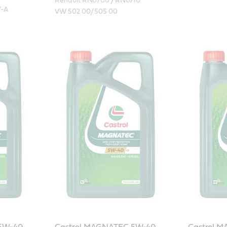
Renault RN0700 / RN0710

7-A
VW 502 00/ 505 00 