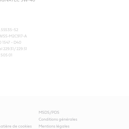
MAGNATEC 5W-40
.55535-S2

 WSS-M2C917-A

 1547 - D40

229.31/ 229.51

 505 01
MSDS/PDS
Conditions générales
atière de cookies
Mentions légales