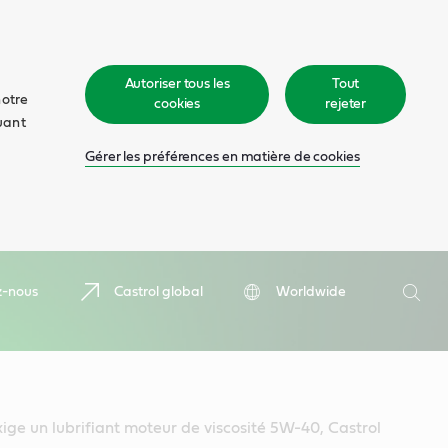
Autoriser tous les
Tout
notre
cookies
rejeter
quant
Gérer les préférences en matière de cookies
Recher
z-nous
Castrol global
Worldwide
Rech
exige un lubrifiant moteur de viscosité 5W-40, Castrol