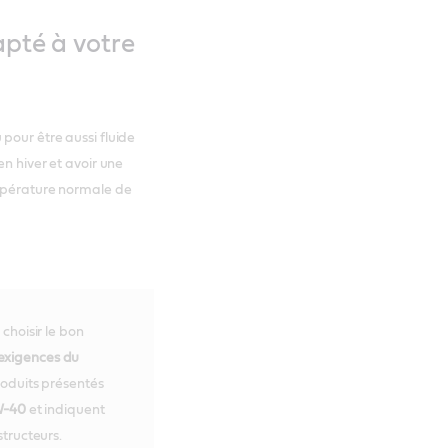
apté à votre
pour être aussi fluide
en hiver et avoir une
empérature normale de
choisir le bon
 exigences du
roduits présentés
-40
et indiquent
structeurs.