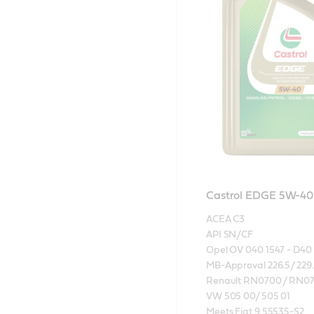
Castrol EDGE 5W-4
ACEA C3

API SN/CF

Opel OV 040 1547 - D40

MB-Approval 226.5/ 229.3
Renault RN0700 / RN07
VW 505 00/ 505 01

Meets Fiat 9.55535-S2
