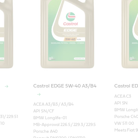
0
Castrol EDGE 5W-40 A3/B4
Castrol 
ACEA C3

API SN

ACEA A3/B3 / A3/B4

BMW Longlif
API SN/CF

1/ 229.51

Porsche C40
BMW Longlife-01

10

VW 511 00

MB-Approval 226.5/ 229.3/ 229.5

Meets Fiat 
Porsche A40
