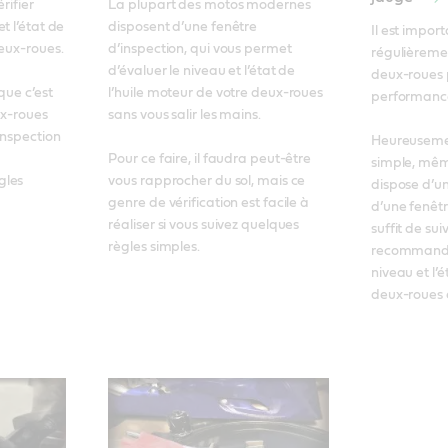
rifier 
La plupart des motos modernes 
 l’état de 
disposent d’une fenêtre 
Il est import
eux-roues. 

d’inspection, qui vous permet 
régulièrement
d’évaluer le niveau et l’état de 
deux-roues p
ue c’est 
l’huile moteur de votre deux-roues 
performances
ux-roues 
sans vous salir les mains. 

nspection 
Heureusement
Pour ce faire, il faudra peut-être 
simple, même
les 
vous rapprocher du sol, mais ce 
dispose d’un
genre de vérification est facile à 
d’une fenêtre
réaliser si vous suivez quelques 
suffit de sui
règles simples.
recommandat
niveau et l’é
deux-roues 