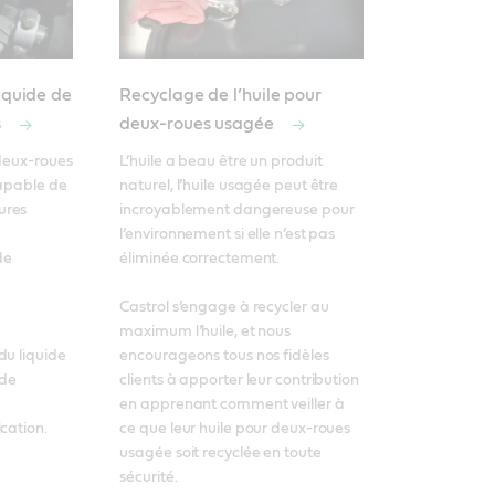
iquide de
Recyclage de l’huile pour
s
deux-roues usagée
deux-roues 
L’huile a beau être un produit 
apable de 
naturel, l’huile usagée peut être 
res 
incroyablement dangereuse pour 
l’environnement si elle n’est pas 
e 
éliminée correctement. 

Castrol s’engage à recycler au 
maximum l’huile, et nous 
u liquide 
encourageons tous nos fidèles 
de 
clients à apporter leur contribution 
en apprenant comment veiller à 
cation. 
ce que leur huile pour deux-roues 
usagée soit recyclée en toute 
sécurité.