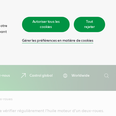
Autoriser tous les
Tout
notre
cookies
rejeter
quant
Gérer les préférences en matière de cookies
Recher
z-nous
Castrol global
Worldwide
Rech
ux-roues
de vérifier régulièrement l’huile moteur d’un deux-roues.