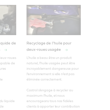
iquide de
Recyclage de l’huile pour
s
deux-roues usagée
deux-roues 
L’huile a beau être un produit 
apable de 
naturel, l’huile usagée peut être 
res 
incroyablement dangereuse pour 
l’environnement si elle n’est pas 
e 
éliminée correctement. 

Castrol s’engage à recycler au 
maximum l’huile, et nous 
u liquide 
encourageons tous nos fidèles 
de 
clients à apporter leur contribution 