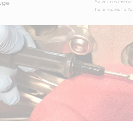
Suivez ces instruc
auge
huile moteur à l’a