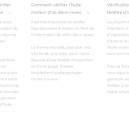
rifier
Comment vérifier l’huile
Vérificatio
es
moteur d’un deux-roues
fenêtre d’
z-vous 
Il est très important de vérifier 
La plupart 
 moteur de 
régulièrement le niveau et l’état de 
disposent d’
 réponse 
l’huile moteur de votre deux-roues. 

d’inspection
si 
d’évaluer le 
La bonne nouvelle, c’est que c’est 
l’huile mote
très facile, que votre deux-roues 
sans vous sal
re huile 
dispose d’une fenêtre d’inspection 
ne 
ou d’une jauge. Il existe 
Pour ce faire
ur si son 
simplement quelques règles 
vous rapproc
 si votre 
faciles à suivre.
genre de véri
 beaucoup 
réaliser si v
es chaudes 
règles simpl
 peuvent 
huile 