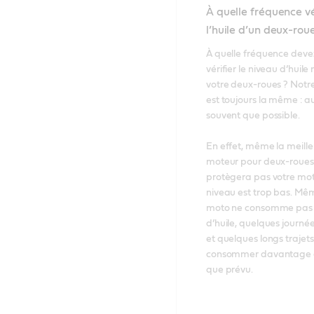
À quelle fréquence vé
l’huile d’un deux-rou
À quelle fréquence deve
vérifier le niveau d’huile
votre deux-roues ? Notre
est toujours la même : aus
souvent que possible. 

En effet, même la meilleu
moteur pour deux-roues 
protègera pas votre mote
niveau est trop bas. Même
moto ne consomme pas
d’huile, quelques journé
et quelques longs trajets
consommer davantage d’
que prévu. 