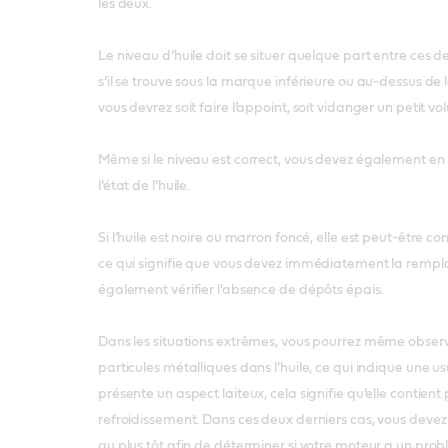
les deux.
Le niveau d’huile doit se situer quelque part entre ces 
s’il se trouve sous la marque inférieure ou au-dessus de
vous devrez soit faire l’appoint, soit vidanger un petit vo
Même si le niveau est correct, vous devez également en 
l’état de l’huile.
Si l’huile est noire ou marron foncé, elle est peut-être
ce qui signifie que vous devez immédiatement la rempl
également vérifier l’absence de dépôts épais.
Dans les situations extrêmes, vous pourrez même obser
particules métalliques dans l’huile, ce qui indique une usu
présente un aspect laiteux, cela signifie qu’elle contient
refroidissement. Dans ces deux derniers cas, vous deve
au plus tôt afin de déterminer si votre moteur a un pro