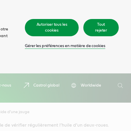
Autoriser tous les
Tout
notre
cookies
rejeter
quant
Gérer les préférences en matière de cookies
Recher
z-nous
Castrol global
Worldwide
Rech
’aide d’une jauge
le de vérifier régulièrement l’huile d’un deux-roues.