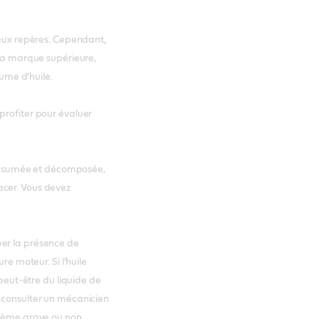
deux repères. Cependant,
 la marque supérieure,
lume d’huile.
profiter pour évaluer
 consumée et décomposée,
acer. Vous devez
ver la présence de
re moteur. Si l’huile
 peut-être du liquide de
z consulter un mécanicien
blème grave ou non.