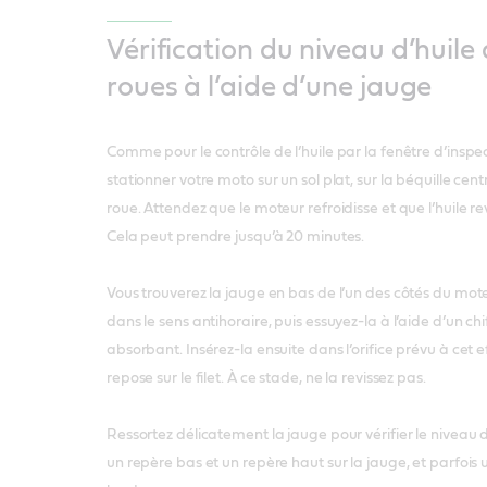
Vérification du niveau d’huile
roues à l’aide d’une jauge
Comme pour le contrôle de l’huile par la fenêtre d’ins
stationner votre moto sur un sol plat, sur la béquille cen
roue. Attendez que le moteur refroidisse et que l’huile re
Cela peut prendre jusqu’à 20 minutes.
Vous trouverez la jauge en bas de l’un des côtés du mote
dans le sens antihoraire, puis essuyez-la à l’aide d’un ch
absorbant. Insérez-la ensuite dans l’orifice prévu à cet ef
repose sur le filet. À ce stade, ne la revissez pas.
Ressortez délicatement la jauge pour vérifier le niveau d
un repère bas et un repère haut sur la jauge, et parfois