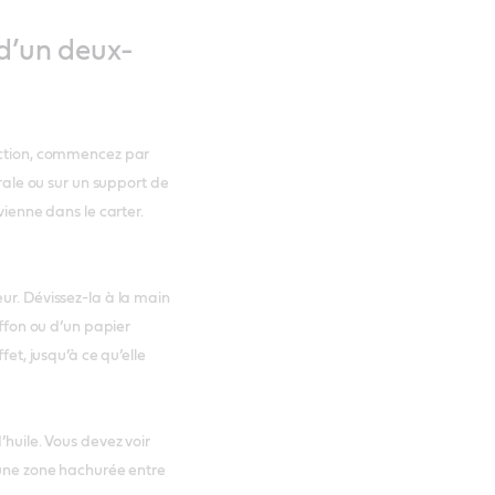
 d’un deux-
pection, commencez par
trale ou sur un support de
vienne dans le carter.
ur. Dévissez-la à la main
iffon ou d’un papier
fet, jusqu’à ce qu’elle
’huile. Vous devez voir
 une zone hachurée entre