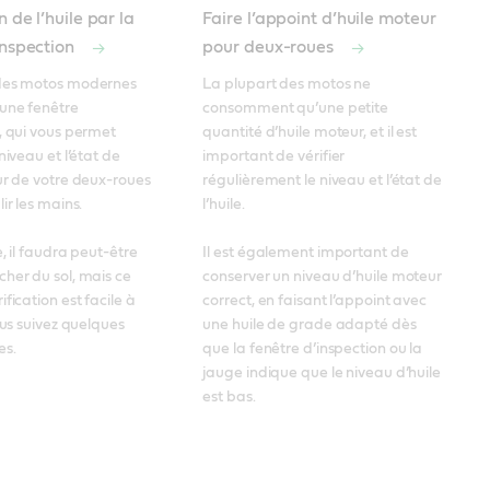
n de l’huile par la
Faire l’appoint d’huile moteur
inspection
pour deux-roues
des motos modernes 
La plupart des motos ne 
une fenêtre 
consomment qu’une petite 
, qui vous permet 
quantité d’huile moteur, et il est 
niveau et l’état de 
important de vérifier 
ur de votre deux-roues 
régulièrement le niveau et l’état de 
ir les mains. 

l’huile. 

, il faudra peut-être 
Il est également important de 
her du sol, mais ce 
conserver un niveau d’huile moteur 
fication est facile à 
correct, en faisant l’appoint avec 
ous suivez quelques 
une huile de grade adapté dès 
es.
que la fenêtre d’inspection ou la 
jauge indique que le niveau d’huile 
est bas.