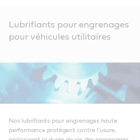
Main
Content
Lubrifiants pour engrenages
pour véhicules utilitaires
Nos lubrifiants pour engrenages haute
performance protègent contre l’usure,
prolongent la durée de vie des engrenages