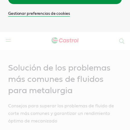
Gestionar preferencias de cookies
Buscar
Main
Content
Solución de los problemas
más comunes de fluidos
para metalurgia
Consejos para superar los problemas de fluido de
corte más comunes y garantizar un rendimiento
óptimo de mecanizado