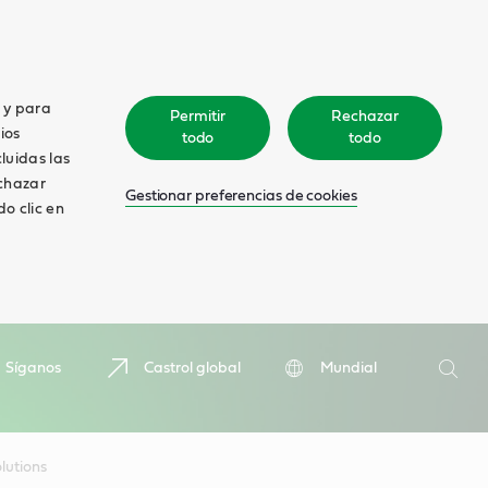
o y para
Permitir
Rechazar
ios
todo
todo
cluidas las
echazar
Gestionar preferencias de cookies
o clic en
Search
Síganos
Castrol global
Mundial
Searc
lutions