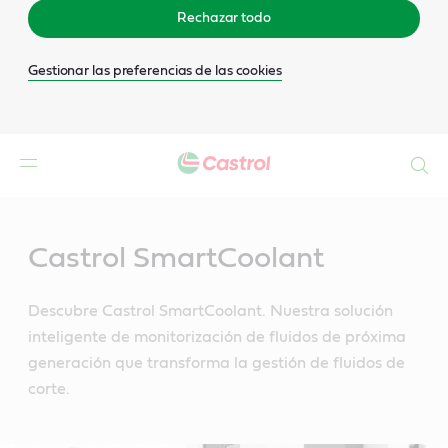
Rechazar todo
Gestionar las preferencias de las cookies
Buscar
Main
Content
Castrol SmartCoolant
Descubre Castrol SmartCoolant. Nuestra solución
inteligente de monitorización de fluidos de próxima
generación que transforma la gestión de fluidos de
corte.