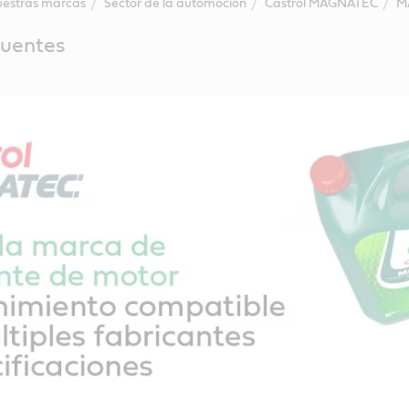
estras marcas
Sector de la automoción
Castrol MAGNATEC
M
cuentes