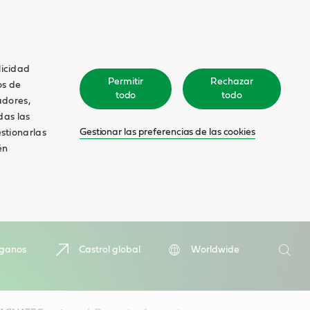
licidad
Permitir
Rechazar
os de
todo
todo
adores,
das las
Gestionar las preferencias de las cookies
estionarlas
én
Buscar
íganos
Castrol global
Worldwide
Busca