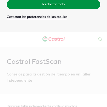
Rechazar todo
Gestionar las preferencias de las cookies
Buscar
Main
Content
Castrol FastScan
Consejos para la gestión del tiempo en un Taller
Independiente
Dirigir un taller independiente conlleva muchas