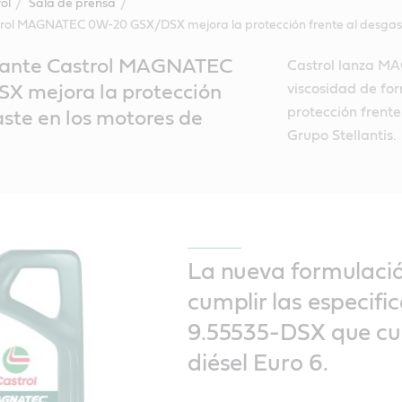
ol
Sala de prensa
trol MAGNATEC 0W-20 GSX/DSX mejora la protección frente al desgaste
icante Castrol MAGNATEC
Castrol lanza M
viscosidad de fo
 mejora la protección
protección frent
aste en los motores de
Grupo Stellantis.
La nueva formulaci
cumplir las especifi
9.55535-DSX que cub
diésel Euro 6.