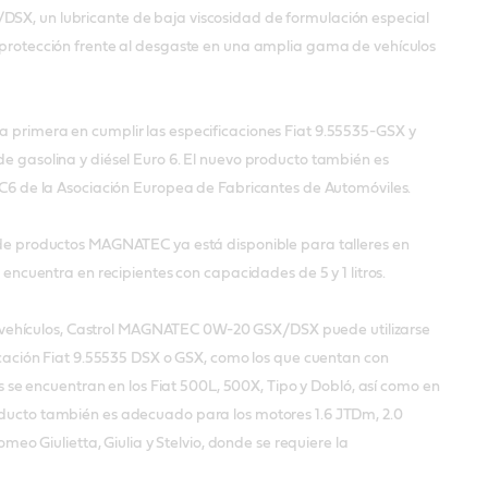
X, un lubricante de baja viscosidad de formulación especial
protección frente al desgaste en una amplia gama de vehículos
primera en cumplir las especificaciones Fiat 9.55535-GSX y
e gasolina y diésel Euro 6. El nuevo producto también es
 C6 de la Asociación Europea de Fabricantes de Automóviles.
de productos MAGNATEC ya está disponible para talleres en
 encuentra en recipientes con capacidades de 5 y 1 litros.
 en vehículos, Castrol MAGNATEC 0W-20 GSX/DSX puede utilizarse
icación Fiat 9.55535 DSX o GSX, como los que cuentan con
os se encuentran en los Fiat 500L, 500X, Tipo y Dobló, así como en
ducto también es adecuado para los motores 1.6 JTDm, 2.0
omeo Giulietta, Giulia y Stelvio, donde se requiere la