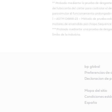
** Probado mediante la prueba de desgaste 
del lubricante del cárter para controlar el 
para simular el funcionamiento prolongado d
1 – ASTM D6891-23 – Método de prueba están
motores de encendido por chispa Sequence
*** Probado mediante una prueba de desgast
límite de la industria.
bp global
Preferencias de 
Declaracion de p
Mapa del sitio
Condiciones está
España