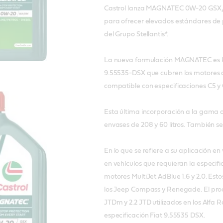
Castrol lanza MAGNATEC 0W-20 GSX/DS
para ofrecer elevados estándares de 
del Grupo Stellantis*.
La nueva formulación MAGNATEC es la 
9.55535-DSX que cubren los motores d
compatible con especificaciones C5 y
Esta última incorporación a la gama 
envases de 208 y 60 litros. También se
En lo que se refiere a su aplicación
en vehículos que requieran la especif
motores MultiJet AdBlue 1.6 y 2.0. Est
los Jeep Compass y Renegade. El pro
JTDm y 2.2 JTD utilizados en los Alfa R
especificación Fiat 9.55535 DSX.