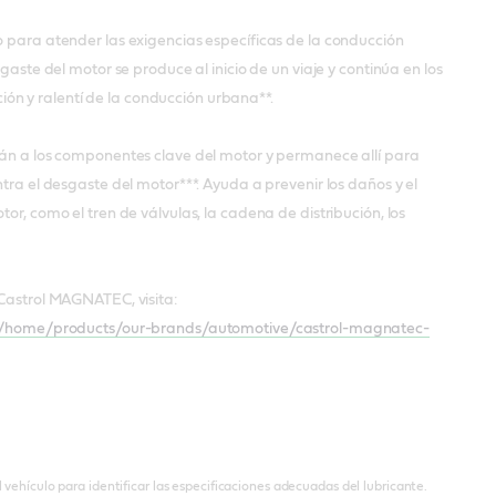
para atender las exigencias específicas de la conducción
aste del motor se produce al inicio de un viaje y continúa en los
ción y ralentí de la conducción urbana**.
án a los componentes clave del motor y permanece allí para
ra el desgaste del motor***. Ayuda a prevenir los daños y el
r, como el tren de válvulas, la cadena de distribución, los
Castrol MAGNATEC, visita:
in/home/products/our-brands/automotive/castrol-magnatec-
 vehículo para identificar las especificaciones adecuadas del lubricante.