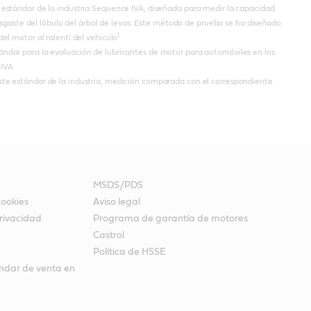
estándar de la industria Sequence IVA, diseñada para medir la capacidad
desgaste del lóbulo del árbol de levas. Este método de prueba se ha diseñado
1
el motor al ralentí del vehículo
dar para la evaluación de lubricantes de motor para automóviles en los
 IVA
e estándar de la industria, medición comparada con el correspondiente
MSDS/PDS
cookies
Aviso legal
rivacidad
Programa de garantía de motores
Castrol
Política de HSSE
ndar de venta en