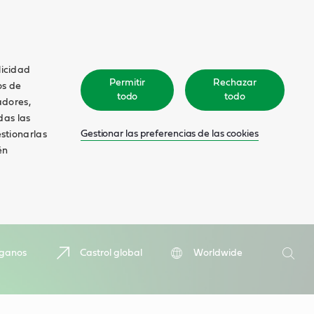
licidad
Permitir
Rechazar
os de
todo
todo
adores,
das las
Gestionar las preferencias de las cookies
estionarlas
én
Buscar
íganos
Castrol global
Worldwide
Busca